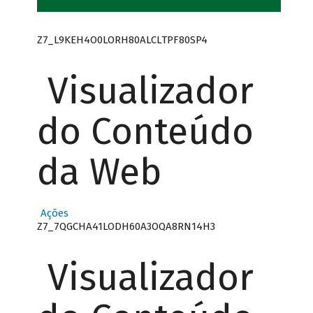
Z7_L9KEH4O0LORH80ALCLTPF80SP4
Visualizador
do Conteúdo
da Web
Ações
Z7_7QGCHA41LODH60A3OQA8RN14H3
Visualizador