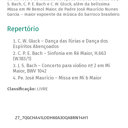
S. Bach, C. P. E. Bach e C. W. Gluck, além da belíssima
Missa em Mi Bemol Maior, de Padre José Maurício Nunes
Garcia – maior expoente da música do barroco brasileiro.
Repertório
C. W. Gluck – Dança das Fúrias e Dança dos
Espíritos Abençoados
C. P. E. Bach – Sinfonia em Ré Maior, H.663
(W.183/1)
J. S. Bach – Concerto para violino nº 2 em Mi
Maior, BWV 1042
Pe. José Maurício – Missa em Mi b Maior
Classificação:
LIVRE
Z7_7QGCHA41LODH60A3OQA8RN14H1