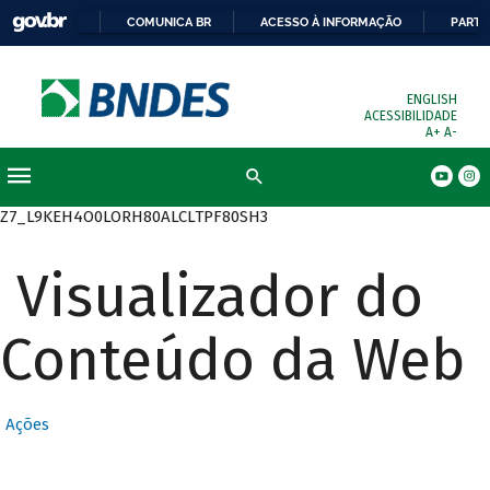
COMUNICA BR
ACESSO À INFORMAÇÃO
PARTI
ENGLISH
ACESSIBILIDADE
A+
A-
Busca
Z7_L9KEH4O0LORH80ALCLTPF80SH3
Visualizador do
Conteúdo da Web
Ações