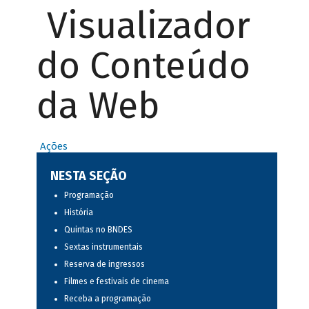
Visualizador
do Conteúdo
da Web
Ações
NESTA SEÇÃO
Programação
História
Quintas no BNDES
Sextas instrumentais
Reserva de ingressos
Filmes e festivais de cinema
Receba a programação