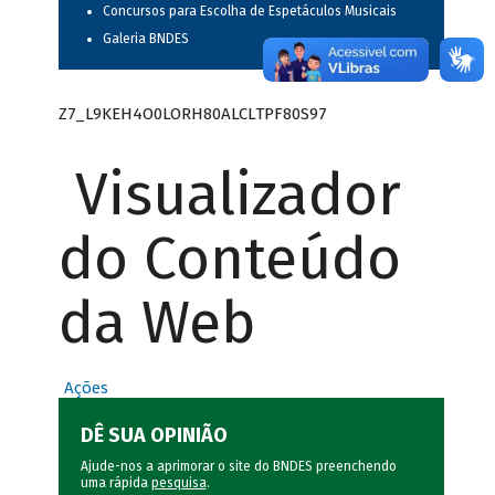
Concursos para Escolha de Espetáculos Musicais
Galeria BNDES
Z7_L9KEH4O0LORH80ALCLTPF80S97
Visualizador
do Conteúdo
da Web
Ações
DÊ SUA OPINIÃO
Ajude-nos a aprimorar o site do BNDES preenchendo
uma rápida
pesquisa
.