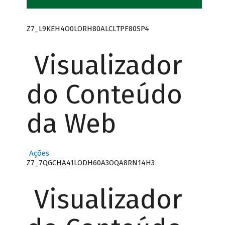
Z7_L9KEH4O0LORH80ALCLTPF80SP4
Visualizador
do Conteúdo
da Web
Ações
Z7_7QGCHA41LODH60A3OQA8RN14H3
Visualizador