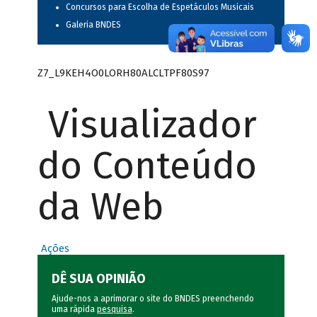
Concursos para Escolha de Espetáculos Musicais
Galeria BNDES
Z7_L9KEH4O0LORH80ALCLTPF80S97
Visualizador
do Conteúdo
da Web
Ações
DÊ SUA OPINIÃO
Ajude-nos a aprimorar o site do BNDES preenchendo
uma rápida
pesquisa
.