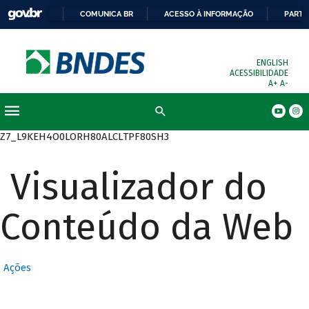
COMUNICA BR
ACESSO À INFORMAÇÃO
PARTI
ENGLISH
ACESSIBILIDADE
A+
A-
Busca
Z7_L9KEH4O0LORH80ALCLTPF80SH3
Visualizador do
Conteúdo da Web
Ações