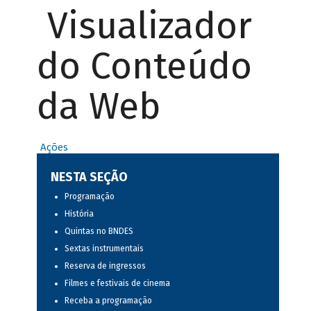
Visualizador
do Conteúdo
da Web
Ações
NESTA SEÇÃO
Programação
História
Quintas no BNDES
Sextas instrumentais
Reserva de ingressos
Filmes e festivais de cinema
Receba a programação