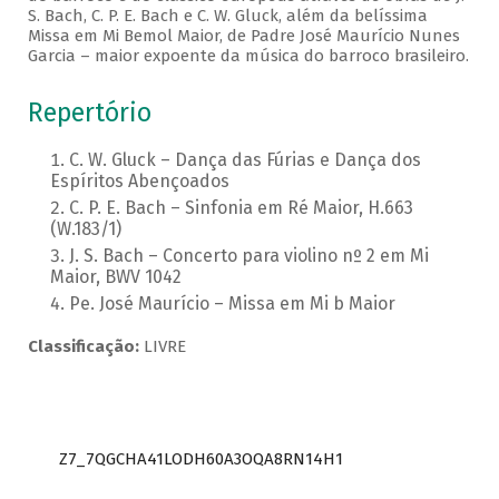
S. Bach, C. P. E. Bach e C. W. Gluck, além da belíssima
Missa em Mi Bemol Maior, de Padre José Maurício Nunes
Garcia – maior expoente da música do barroco brasileiro.
Repertório
C. W. Gluck – Dança das Fúrias e Dança dos
Espíritos Abençoados
C. P. E. Bach – Sinfonia em Ré Maior, H.663
(W.183/1)
J. S. Bach – Concerto para violino nº 2 em Mi
Maior, BWV 1042
Pe. José Maurício – Missa em Mi b Maior
Classificação:
LIVRE
Z7_7QGCHA41LODH60A3OQA8RN14H1