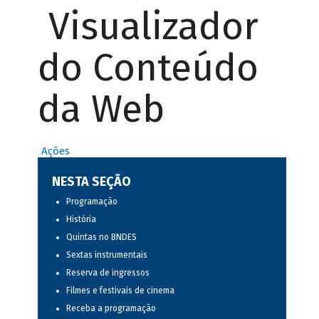
Visualizador
do Conteúdo
da Web
Ações
NESTA SEÇÃO
Programação
História
Quintas no BNDES
Sextas instrumentais
Reserva de ingressos
Filmes e festivais de cinema
Receba a programação