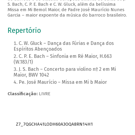
S. Bach, C. P. E. Bach e C. W. Gluck, além da belíssima
Missa em Mi Bemol Maior, de Padre José Maurício Nunes
Garcia – maior expoente da música do barroco brasileiro.
Repertório
C. W. Gluck – Dança das Fúrias e Dança dos
Espíritos Abençoados
C. P. E. Bach – Sinfonia em Ré Maior, H.663
(W.183/1)
J. S. Bach – Concerto para violino nº 2 em Mi
Maior, BWV 1042
Pe. José Maurício – Missa em Mi b Maior
Classificação:
LIVRE
Z7_7QGCHA41LODH60A3OQA8RN14H1