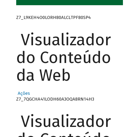
Z7_L9KEH4O0LORH80ALCLTPF80SP4
Visualizador
do Conteúdo
da Web
Ações
Z7_7QGCHA41LODH60A3OQA8RN14H3
Visualizador