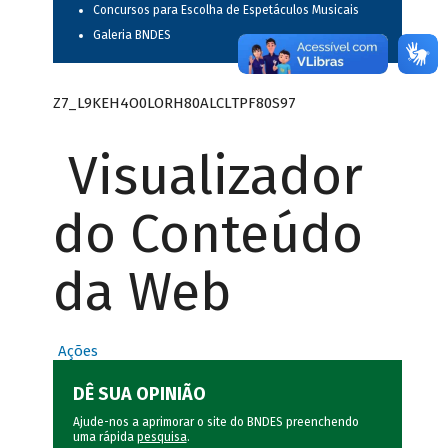
Concursos para Escolha de Espetáculos Musicais
Galeria BNDES
Z7_L9KEH4O0LORH80ALCLTPF80S97
Visualizador
do Conteúdo
da Web
Ações
DÊ SUA OPINIÃO
Ajude-nos a aprimorar o site do BNDES preenchendo
uma rápida
pesquisa
.