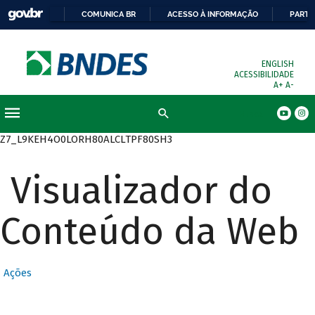
COMUNICA BR
ACESSO À INFORMAÇÃO
PARTI
ENGLISH
ACESSIBILIDADE
A+
A-
Busca
Z7_L9KEH4O0LORH80ALCLTPF80SH3
Visualizador do
Conteúdo da Web
Ações