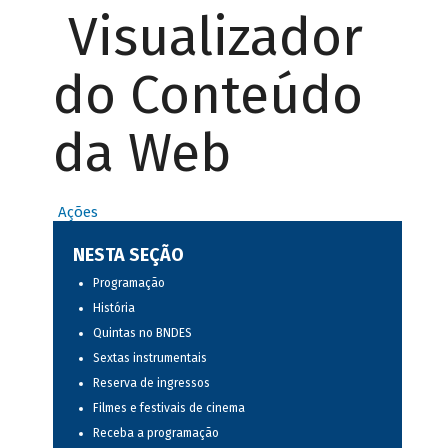
Visualizador
do Conteúdo
da Web
Ações
NESTA SEÇÃO
Programação
História
Quintas no BNDES
Sextas instrumentais
Reserva de ingressos
Filmes e festivais de cinema
Receba a programação