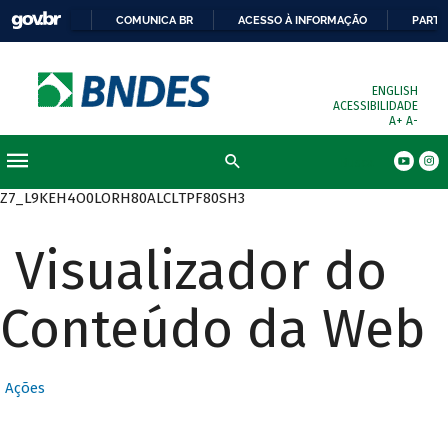
COMUNICA BR
ACESSO À INFORMAÇÃO
PARTI
ENGLISH
ACESSIBILIDADE
A+
A-
Busca
Z7_L9KEH4O0LORH80ALCLTPF80SH3
Visualizador do
Conteúdo da Web
Ações