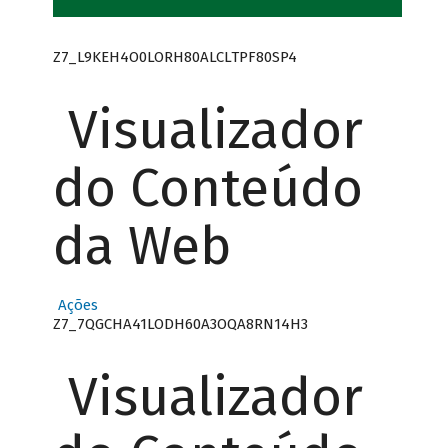
Z7_L9KEH4O0LORH80ALCLTPF80SP4
Visualizador
do Conteúdo
da Web
Ações
Z7_7QGCHA41LODH60A3OQA8RN14H3
Visualizador