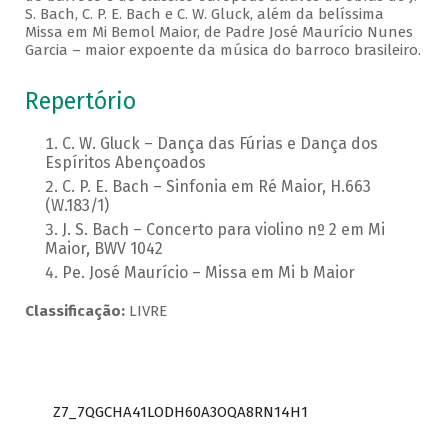
S. Bach, C. P. E. Bach e C. W. Gluck, além da belíssima
Missa em Mi Bemol Maior, de Padre José Maurício Nunes
Garcia – maior expoente da música do barroco brasileiro.
Repertório
C. W. Gluck – Dança das Fúrias e Dança dos
Espíritos Abençoados
C. P. E. Bach – Sinfonia em Ré Maior, H.663
(W.183/1)
J. S. Bach – Concerto para violino nº 2 em Mi
Maior, BWV 1042
Pe. José Maurício – Missa em Mi b Maior
Classificação:
LIVRE
Z7_7QGCHA41LODH60A3OQA8RN14H1