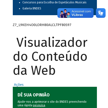
Concursos para Escolha de Espetáculos Musicais
Galeria BNDES
Z7_L9KEH4O0LORH80ALCLTPF80S97
Visualizador
do Conteúdo
da Web
Ações
DÊ SUA OPINIÃO
Ajude-nos a aprimorar o site do BNDES preenchendo
uma rápida
pesquisa
.