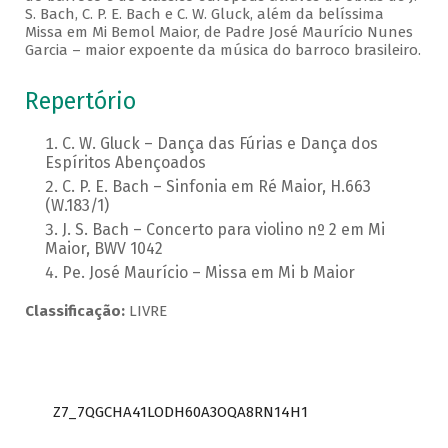
S. Bach, C. P. E. Bach e C. W. Gluck, além da belíssima
Missa em Mi Bemol Maior, de Padre José Maurício Nunes
Garcia – maior expoente da música do barroco brasileiro.
Repertório
C. W. Gluck – Dança das Fúrias e Dança dos
Espíritos Abençoados
C. P. E. Bach – Sinfonia em Ré Maior, H.663
(W.183/1)
J. S. Bach – Concerto para violino nº 2 em Mi
Maior, BWV 1042
Pe. José Maurício – Missa em Mi b Maior
Classificação:
LIVRE
Z7_7QGCHA41LODH60A3OQA8RN14H1