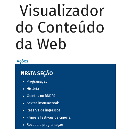
Visualizador
do Conteúdo
da Web
Ações
NESTA SEÇÃO
Programação
História
Quintas no BNDES
Sextas instrumentais
Reserva de ingressos
Filmes e festivais de cinema
Receba a programação