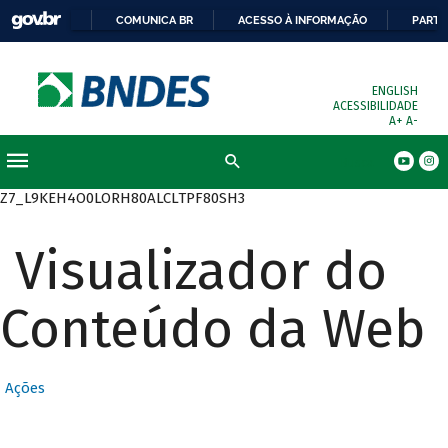
COMUNICA BR
ACESSO À INFORMAÇÃO
PARTI
ENGLISH
ACESSIBILIDADE
A+
A-
Busca
Z7_L9KEH4O0LORH80ALCLTPF80SH3
Visualizador do
Conteúdo da Web
Ações