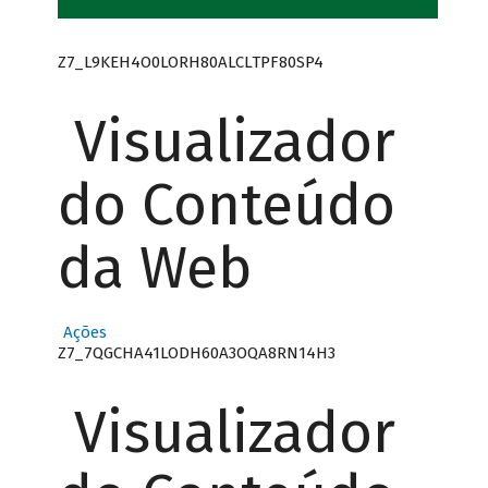
Z7_L9KEH4O0LORH80ALCLTPF80SP4
Visualizador
do Conteúdo
da Web
Ações
Z7_7QGCHA41LODH60A3OQA8RN14H3
Visualizador