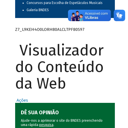
Concursos para Escolha de Espetáculos Musicais
Galeria BNDES
Z7_L9KEH4O0LORH80ALCLTPF80S97
Visualizador
do Conteúdo
da Web
Ações
DÊ SUA OPINIÃO
Ajude-nos a aprimorar o site do BNDES preenchendo
uma rápida
pesquisa
.