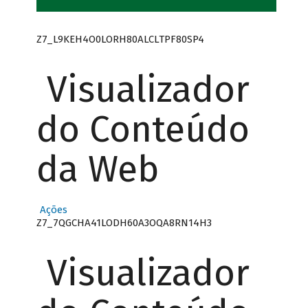
Z7_L9KEH4O0LORH80ALCLTPF80SP4
Visualizador
do Conteúdo
da Web
Ações
Z7_7QGCHA41LODH60A3OQA8RN14H3
Visualizador