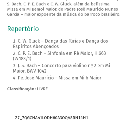
S. Bach, C. P. E. Bach e C. W. Gluck, além da belíssima
Missa em Mi Bemol Maior, de Padre José Maurício Nunes
Garcia – maior expoente da música do barroco brasileiro.
Repertório
C. W. Gluck – Dança das Fúrias e Dança dos
Espíritos Abençoados
C. P. E. Bach – Sinfonia em Ré Maior, H.663
(W.183/1)
J. S. Bach – Concerto para violino nº 2 em Mi
Maior, BWV 1042
Pe. José Maurício – Missa em Mi b Maior
Classificação:
LIVRE
Z7_7QGCHA41LODH60A3OQA8RN14H1