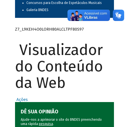
Concursos para Escolha de Espetáculos Musicais
Galeria BNDES
Z7_L9KEH4O0LORH80ALCLTPF80S97
Visualizador
do Conteúdo
da Web
Ações
DÊ SUA OPINIÃO
Ajude-nos a aprimorar o site do BNDES preenchendo
uma rápida
pesquisa
.