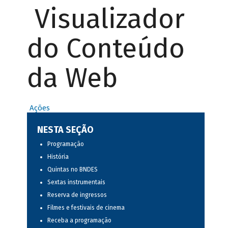
Visualizador
do Conteúdo
da Web
Ações
NESTA SEÇÃO
Programação
História
Quintas no BNDES
Sextas instrumentais
Reserva de ingressos
Filmes e festivais de cinema
Receba a programação