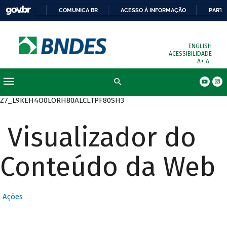
COMUNICA BR
ACESSO À INFORMAÇÃO
PARTI
ENGLISH
ACESSIBILIDADE
A+
A-
Busca
Z7_L9KEH4O0LORH80ALCLTPF80SH3
Visualizador do
Conteúdo da Web
Ações