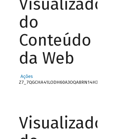
Visualizador
do
Conteúdo
da Web
Ações
Z7_7QGCHA41LODH60A3OQA8RN14H3
Visualizador