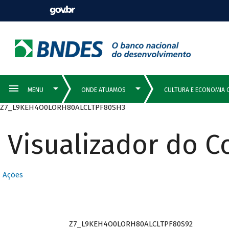
Z7_L9KEH4O0LORH80ALCLTPF80SH3
Visualizador do 
Ações
Z7_L9KEH4O0LORH80ALCLTPF80S92