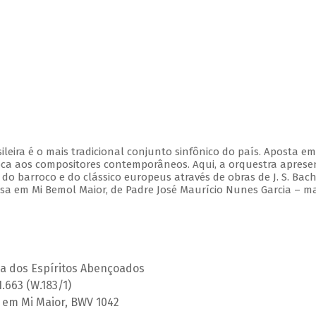
leira é o mais tradicional conjunto sinfônico do país. Aposta e
ca aos compositores contemporâneos. Aqui, a orquestra aprese
 barroco e do clássico europeus através de obras de J. S. Bach,
Missa em Mi Bemol Maior, de Padre José Maurício Nunes Garcia – m
ça dos Espíritos Abençoados
H.663 (W.183/1)
 2 em Mi Maior, BWV 1042