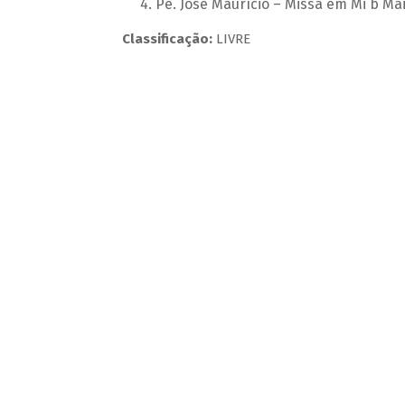
Pe. José Maurício – Missa em Mi b Ma
Classificação:
LIVRE