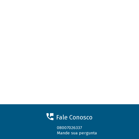
Fale Conosco
08007026337
Mande sua pergunta