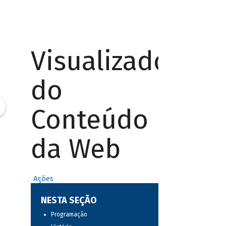
Visualizador
do
Conteúdo
da Web
Ações
NESTA SEÇÃO
Programação