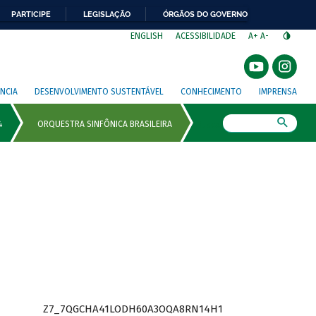
PARTICIPE
LEGISLAÇÃO
ÓRGÃOS DO GOVERNO
⁣
ENGLISH
ACESSIBILIDADE
A+
A-
NCIA
DESENVOLVIMENTO SUSTENTÁVEL
CONHECIMENTO
IMPRENSA
Busca
Z7_7QGCHA41LODH60A3OQA8RN14H1