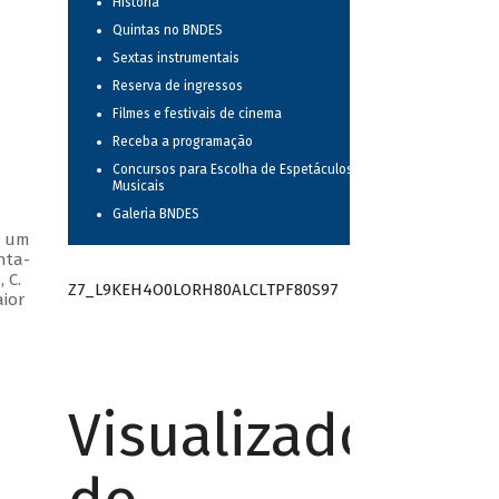
História
Quintas no BNDES
Sextas instrumentais
Reserva de ingressos
Filmes e festivais de cinema
Receba a programação
Concursos para Escolha de Espetáculos
Musicais
Galeria BNDES
m um
nta-
 C.
Z7_L9KEH4O0LORH80ALCLTPF80S97
aior
Visualizador