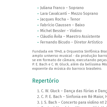
Juliana Franco – Soprano
Lara Cavalcanti – Mezzo Soprano
Jacques Rocha – Tenor
Fabrício Claussen – Baixo
Michel Bessler – Violino
Cláudio Ávila – Maestro Assistente
Fernando Bicudo – Diretor Artístico
Fundada em 1940, a Orquestra Sinfônica Brasi
amplo universo musical - da produção barro
se em formato de câmara, executando peças do
P. E. Bach e C. W. Gluck, além da belíssima 
expoente da música do barroco brasileiro.
Repertório
C. W. Gluck – Dança das Fúrias e Dan
C. P. E. Bach – Sinfonia em Ré Maior, 
J. S. Bach – Concerto para violino nº