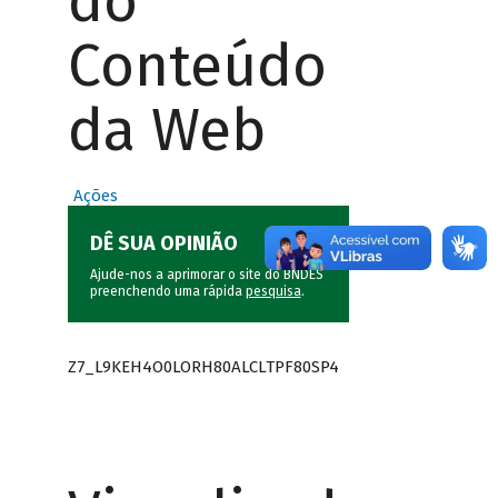
do
Conteúdo
da Web
Ações
DÊ SUA OPINIÃO
Ajude-nos a aprimorar o site do BNDES
preenchendo uma rápida
pesquisa
.
Z7_L9KEH4O0LORH80ALCLTPF80SP4