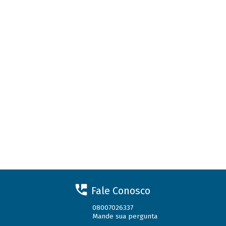
Fale Conosco
08007026337
Mande sua pergunta