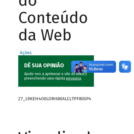
do
Conteúdo
da Web
Ações
DÊ SUA OPINIÃO
Ajude-nos a aprimorar o site do BNDES
preenchendo uma rápida
pesquisa
.
Z7_L9KEH4O0LORH80ALCLTPF80SP4