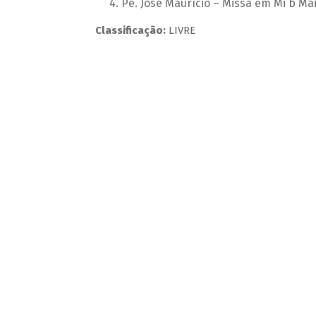
Pe. José Maurício – Missa em Mi b Ma
Classificação:
LIVRE