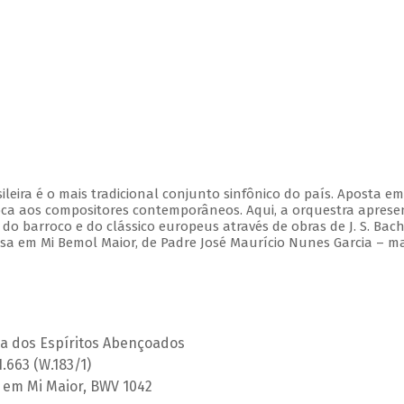
leira é o mais tradicional conjunto sinfônico do país. Aposta e
ca aos compositores contemporâneos. Aqui, a orquestra aprese
 barroco e do clássico europeus através de obras de J. S. Bach,
Missa em Mi Bemol Maior, de Padre José Maurício Nunes Garcia – m
ça dos Espíritos Abençoados
H.663 (W.183/1)
 2 em Mi Maior, BWV 1042