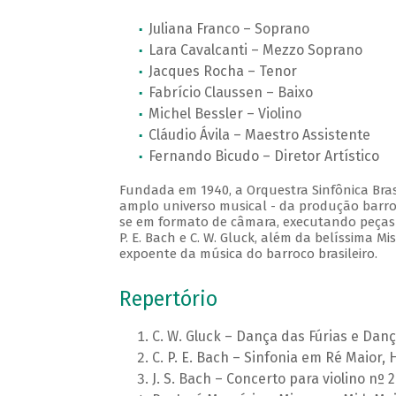
Juliana Franco – Soprano
Lara Cavalcanti – Mezzo Soprano
Jacques Rocha – Tenor
Fabrício Claussen – Baixo
Michel Bessler – Violino
Cláudio Ávila – Maestro Assistente
Fernando Bicudo – Diretor Artístico
Fundada em 1940, a Orquestra Sinfônica Brasi
amplo universo musical - da produção barro
se em formato de câmara, executando peças do
P. E. Bach e C. W. Gluck, além da belíssima 
expoente da música do barroco brasileiro.
Repertório
C. W. Gluck – Dança das Fúrias e Dan
C. P. E. Bach – Sinfonia em Ré Maior, 
J. S. Bach – Concerto para violino nº