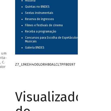
História
Quintas no BNDES
Sextas instrumentais
Reserva de ingressos
Filmes e festivais de cinema
Receba a programação
Concursos para Escolha de Espetáculos
Musicais
Galeria BNDES
m um
nta-
 C.
Z7_L9KEH4O0LORH80ALCLTPF80S97
aior
Visualizador