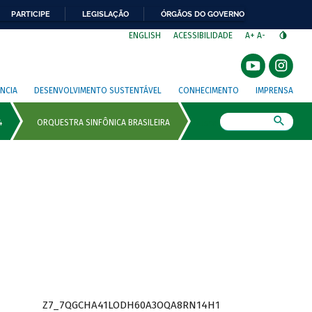
PARTICIPE
LEGISLAÇÃO
ÓRGÃOS DO GOVERNO
⁣
ENGLISH
ACESSIBILIDADE
A+
A-
NCIA
DESENVOLVIMENTO SUSTENTÁVEL
CONHECIMENTO
IMPRENSA
Busca
Z7_7QGCHA41LODH60A3OQA8RN14H1