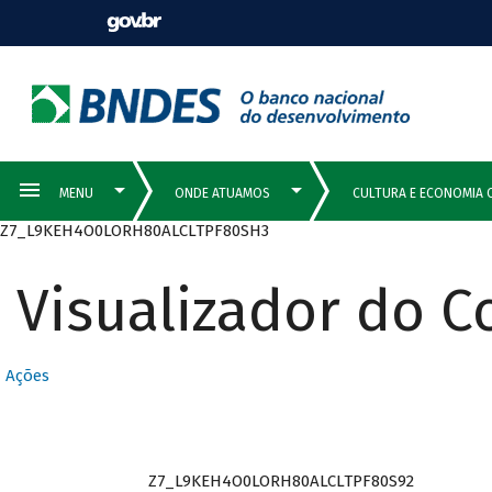
Z7_L9KEH4O0LORH80ALCLTPF80SH3
Visualizador do 
Ações
Z7_L9KEH4O0LORH80ALCLTPF80S92