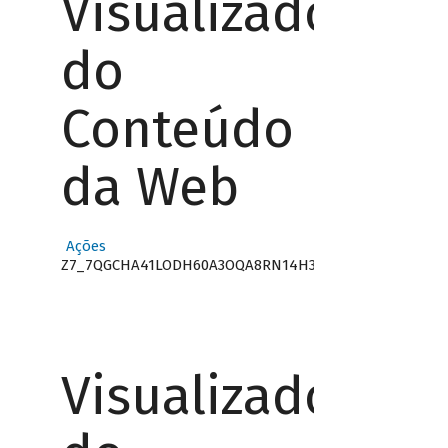
Visualizador
do
Conteúdo
da Web
Ações
Z7_7QGCHA41LODH60A3OQA8RN14H3
Visualizador