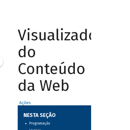
Visualizador
do
Conteúdo
da Web
Ações
NESTA SEÇÃO
Programação