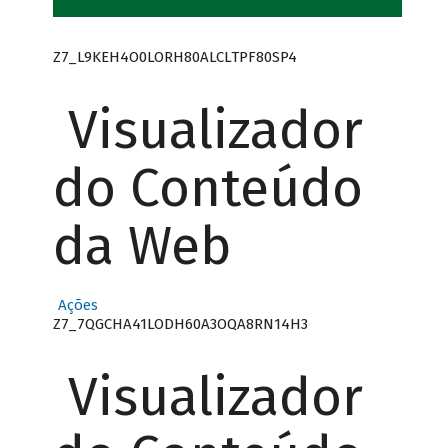
Z7_L9KEH4O0LORH80ALCLTPF80SP4
Visualizador
do Conteúdo
da Web
Ações
Z7_7QGCHA41LODH60A3OQA8RN14H3
Visualizador