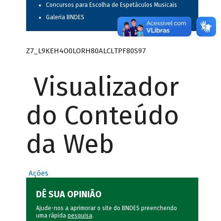
Concursos para Escolha de Espetáculos Musicais
Galeria BNDES
Z7_L9KEH4O0LORH80ALCLTPF80S97
Visualizador
do Conteúdo
da Web
Ações
DÊ SUA OPINIÃO
Ajude-nos a aprimorar o site do BNDES preenchendo
uma rápida
pesquisa
.