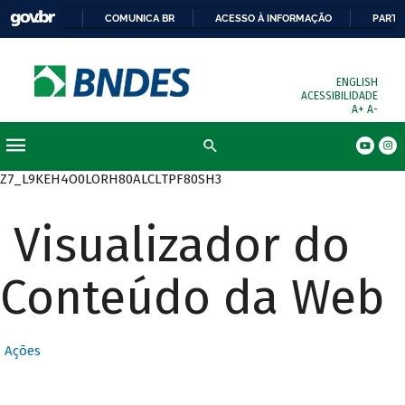
COMUNICA BR
ACESSO À INFORMAÇÃO
PARTI
ENGLISH
ACESSIBILIDADE
A+
A-
Busca
Z7_L9KEH4O0LORH80ALCLTPF80SH3
Visualizador do
Conteúdo da Web
Ações