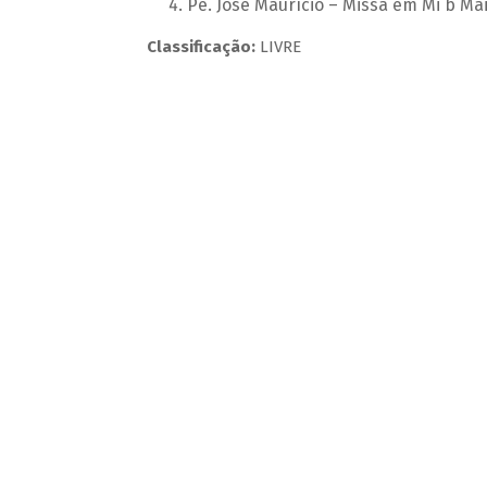
Pe. José Maurício – Missa em Mi b Ma
Classificação:
LIVRE