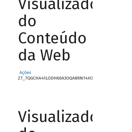
Visualizador
do
Conteúdo
da Web
Ações
Z7_7QGCHA41LODH60A3OQA8RN14H3
Visualizador