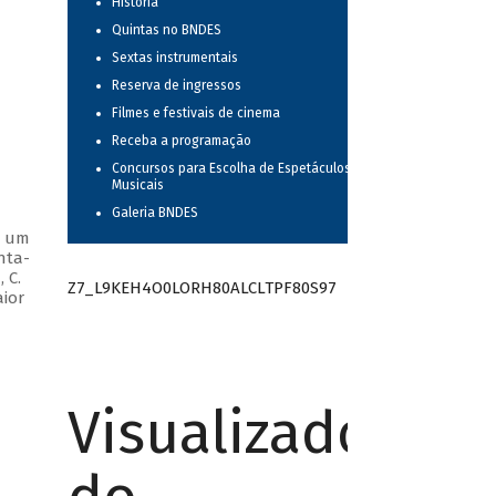
História
Quintas no BNDES
Sextas instrumentais
Reserva de ingressos
Filmes e festivais de cinema
Receba a programação
Concursos para Escolha de Espetáculos
Musicais
Galeria BNDES
m um
nta-
 C.
Z7_L9KEH4O0LORH80ALCLTPF80S97
aior
Visualizador