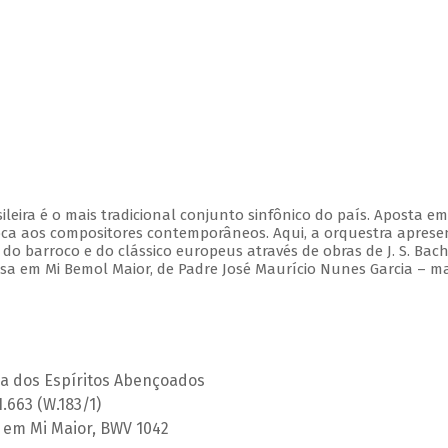
leira é o mais tradicional conjunto sinfônico do país. Aposta e
ca aos compositores contemporâneos. Aqui, a orquestra aprese
 barroco e do clássico europeus através de obras de J. S. Bach,
Missa em Mi Bemol Maior, de Padre José Maurício Nunes Garcia – m
ça dos Espíritos Abençoados
H.663 (W.183/1)
 2 em Mi Maior, BWV 1042