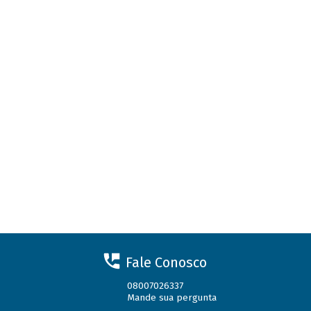
Fale Conosco
08007026337
Mande sua pergunta