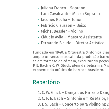
Juliana Franco – Soprano
Lara Cavalcanti – Mezzo Soprano
Jacques Rocha – Tenor
Fabrício Claussen – Baixo
Michel Bessler – Violino
Cláudio Ávila – Maestro Assistente
Fernando Bicudo – Diretor Artístico
Fundada em 1940, a Orquestra Sinfônica Brasi
amplo universo musical - da produção barro
se em formato de câmara, executando peças do
P. E. Bach e C. W. Gluck, além da belíssima 
expoente da música do barroco brasileiro.
Repertório
C. W. Gluck – Dança das Fúrias e Dan
C. P. E. Bach – Sinfonia em Ré Maior, 
J. S. Bach – Concerto para violino nº