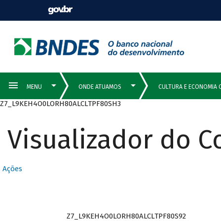
Z7_L9KEH4O0LORH80ALCLTPF80SH3
Visualizador do 
Ações
Z7_L9KEH4O0LORH80ALCLTPF80S92