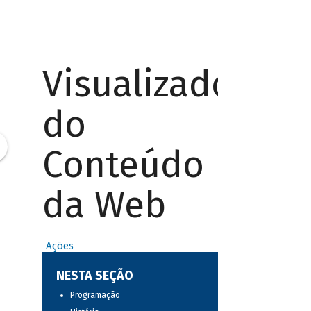
Visualizador
do
Conteúdo
da Web
Ações
NESTA SEÇÃO
Programação