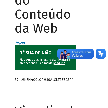
do
Conteúdo
da Web
Ações
DÊ SUA OPINIÃO
Ajude-nos a aprimorar o site do BNDES
preenchendo uma rápida
pesquisa
.
Z7_L9KEH4O0LORH80ALCLTPF80SP4