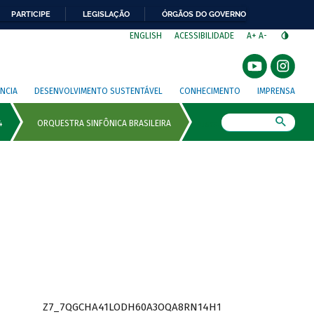
PARTICIPE
LEGISLAÇÃO
ÓRGÃOS DO GOVERNO
⁣
ENGLISH
ACESSIBILIDADE
A+
A-
NCIA
DESENVOLVIMENTO SUSTENTÁVEL
CONHECIMENTO
IMPRENSA
Busca
Z7_7QGCHA41LODH60A3OQA8RN14H1