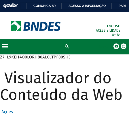
COMUNICA BR
ACESSO À INFORMAÇÃO
PARTI
ENGLISH
ACESSIBILIDADE
A+
A-
Busca
Z7_L9KEH4O0LORH80ALCLTPF80SH3
Visualizador do
Conteúdo da Web
Ações