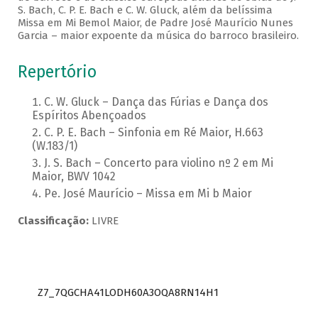
S. Bach, C. P. E. Bach e C. W. Gluck, além da belíssima
Missa em Mi Bemol Maior, de Padre José Maurício Nunes
Garcia – maior expoente da música do barroco brasileiro.
Repertório
C. W. Gluck – Dança das Fúrias e Dança dos
Espíritos Abençoados
C. P. E. Bach – Sinfonia em Ré Maior, H.663
(W.183/1)
J. S. Bach – Concerto para violino nº 2 em Mi
Maior, BWV 1042
Pe. José Maurício – Missa em Mi b Maior
Classificação:
LIVRE
Z7_7QGCHA41LODH60A3OQA8RN14H1