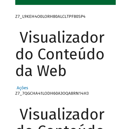
Z7_L9KEH4O0LORH80ALCLTPF80SP4
Visualizador
do Conteúdo
da Web
Ações
Z7_7QGCHA41LODH60A3OQA8RN14H3
Visualizador