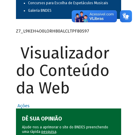
Concursos para Escolha de Espetáculos Musicais
Galeria BNDES
Z7_L9KEH4O0LORH80ALCLTPF80S97
Visualizador
do Conteúdo
da Web
Ações
DÊ SUA OPINIÃO
Ajude-nos a aprimorar o site do BNDES preenchendo
uma rápida
pesquisa
.