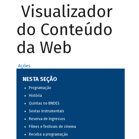
Visualizador
do Conteúdo
da Web
Ações
NESTA SEÇÃO
Programação
História
Quintas no BNDES
Sextas instrumentais
Reserva de ingressos
Filmes e festivais de cinema
Receba a programação