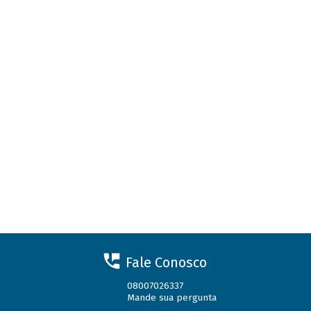
Fale Conosco
08007026337
Mande sua pergunta