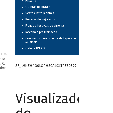
História
Quintas no BNDES
Sextas instrumentais
Reserva de ingressos
Filmes e festivais de cinema
Receba a programação
Concursos para Escolha de Espetáculos
Musicais
Galeria BNDES
m um
nta-
 C.
Z7_L9KEH4O0LORH80ALCLTPF80S97
aior
Visualizador