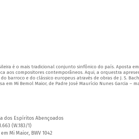
leira é o mais tradicional conjunto sinfônico do país. Aposta e
ca aos compositores contemporâneos. Aqui, a orquestra aprese
 barroco e do clássico europeus através de obras de J. S. Bach,
Missa em Mi Bemol Maior, de Padre José Maurício Nunes Garcia – m
ça dos Espíritos Abençoados
H.663 (W.183/1)
 2 em Mi Maior, BWV 1042