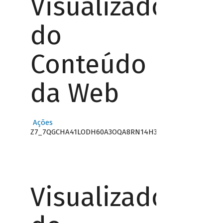
Visualizador
do
Conteúdo
da Web
Ações
Z7_7QGCHA41LODH60A3OQA8RN14H3
Visualizador