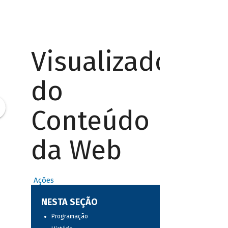
Visualizador
do
Conteúdo
da Web
Ações
NESTA SEÇÃO
Programação