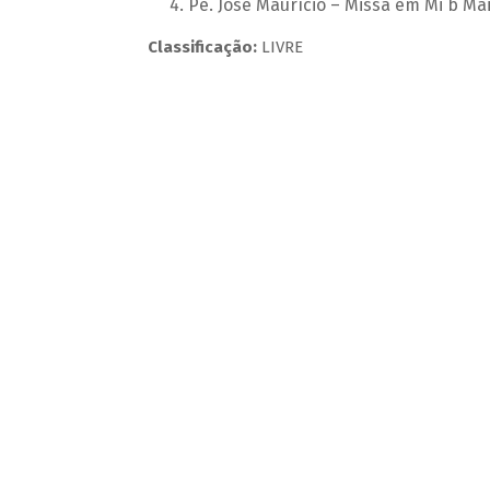
Pe. José Maurício – Missa em Mi b Ma
Classificação:
LIVRE