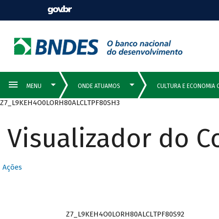
Z7_L9KEH4O0LORH80ALCLTPF80SH3
Visualizador do 
Ações
Z7_L9KEH4O0LORH80ALCLTPF80S92