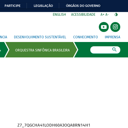
PARTICIPE
LEGISLAÇÃO
ÓRGÃOS DO GOVERNO
⁣
ENGLISH
ACESSIBILIDADE
A+
A-
NCIA
DESENVOLVIMENTO SUSTENTÁVEL
CONHECIMENTO
IMPRENSA
Busca
Z7_7QGCHA41LODH60A3OQA8RN14H1