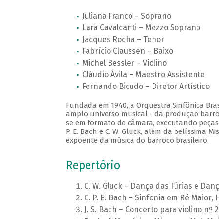
Juliana Franco – Soprano
Lara Cavalcanti – Mezzo Soprano
Jacques Rocha – Tenor
Fabrício Claussen – Baixo
Michel Bessler – Violino
Cláudio Ávila – Maestro Assistente
Fernando Bicudo – Diretor Artístico
Fundada em 1940, a Orquestra Sinfônica Brasi
amplo universo musical - da produção barro
se em formato de câmara, executando peças do
P. E. Bach e C. W. Gluck, além da belíssima 
expoente da música do barroco brasileiro.
Repertório
C. W. Gluck – Dança das Fúrias e Dan
C. P. E. Bach – Sinfonia em Ré Maior, 
J. S. Bach – Concerto para violino nº