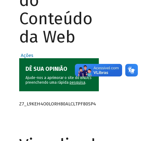
do
Conteúdo
da Web
Ações
DÊ SUA OPINIÃO
Ajude-nos a aprimorar o site do BNDES
preenchendo uma rápida
pesquisa
.
Z7_L9KEH4O0LORH80ALCLTPF80SP4