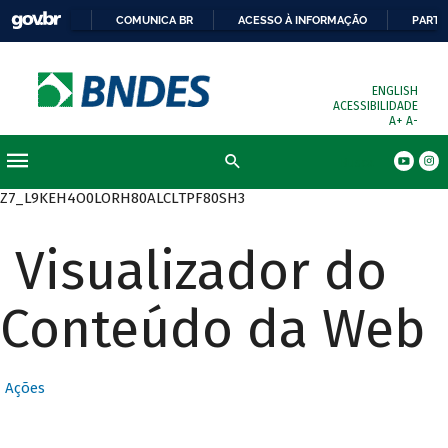
COMUNICA BR
ACESSO À INFORMAÇÃO
PARTI
ENGLISH
ACESSIBILIDADE
A+
A-
Busca
Z7_L9KEH4O0LORH80ALCLTPF80SH3
Visualizador do
Conteúdo da Web
Ações