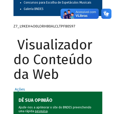
Concursos para Escolha de Espetáculos Musicais
Galeria BNDES
Z7_L9KEH4O0LORH80ALCLTPF80S97
Visualizador
do Conteúdo
da Web
Ações
DÊ SUA OPINIÃO
Ajude-nos a aprimorar o site do BNDES preenchendo
uma rápida
pesquisa
.