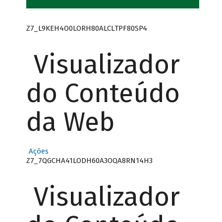
Z7_L9KEH4O0LORH80ALCLTPF80SP4
Visualizador
do Conteúdo
da Web
Ações
Z7_7QGCHA41LODH60A3OQA8RN14H3
Visualizador