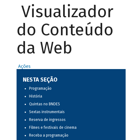
Visualizador
do Conteúdo
da Web
Ações
NESTA SEÇÃO
Programação
História
Quintas no BNDES
Sextas instrumentais
Reserva de ingressos
Filmes e festivais de cinema
Receba a programação