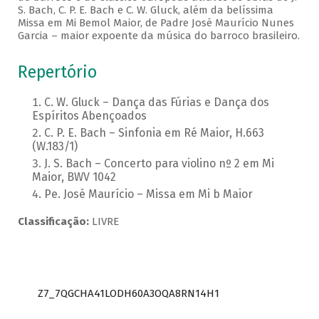
S. Bach, C. P. E. Bach e C. W. Gluck, além da belíssima
Missa em Mi Bemol Maior, de Padre José Maurício Nunes
Garcia – maior expoente da música do barroco brasileiro.
Repertório
C. W. Gluck – Dança das Fúrias e Dança dos
Espíritos Abençoados
C. P. E. Bach – Sinfonia em Ré Maior, H.663
(W.183/1)
J. S. Bach – Concerto para violino nº 2 em Mi
Maior, BWV 1042
Pe. José Maurício – Missa em Mi b Maior
Classificação:
LIVRE
Z7_7QGCHA41LODH60A3OQA8RN14H1