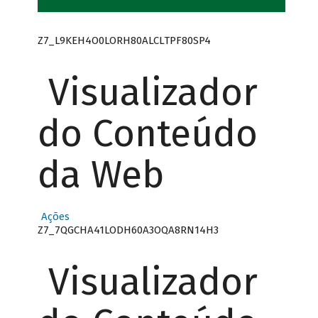
Z7_L9KEH4O0LORH80ALCLTPF80SP4
Visualizador
do Conteúdo
da Web
Ações
Z7_7QGCHA41LODH60A3OQA8RN14H3
Visualizador