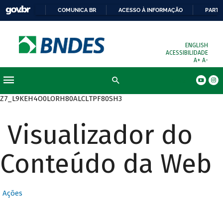
COMUNICA BR
ACESSO À INFORMAÇÃO
PARTI
ENGLISH
ACESSIBILIDADE
A+
A-
Busca
Z7_L9KEH4O0LORH80ALCLTPF80SH3
Visualizador do
Conteúdo da Web
Ações