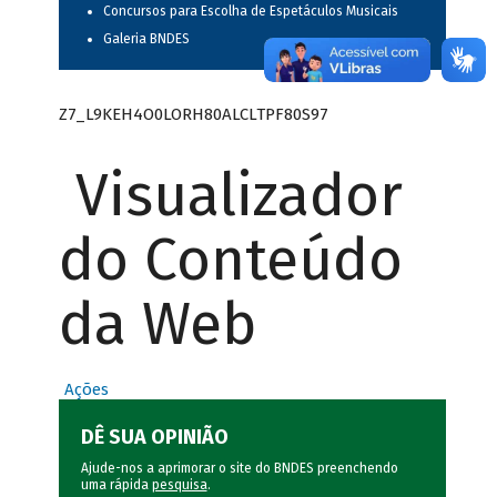
Concursos para Escolha de Espetáculos Musicais
Galeria BNDES
Z7_L9KEH4O0LORH80ALCLTPF80S97
Visualizador
do Conteúdo
da Web
Ações
DÊ SUA OPINIÃO
Ajude-nos a aprimorar o site do BNDES preenchendo
uma rápida
pesquisa
.