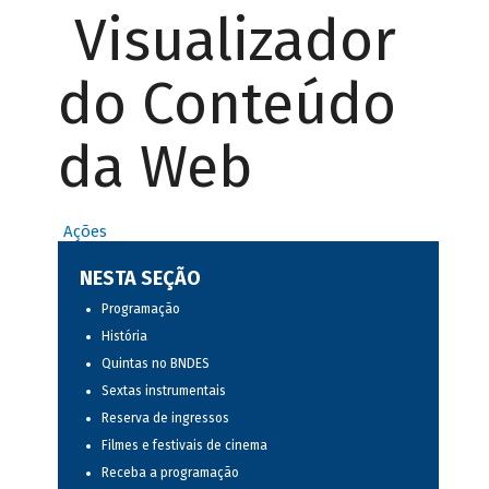
Visualizador
do Conteúdo
da Web
Ações
NESTA SEÇÃO
Programação
História
Quintas no BNDES
Sextas instrumentais
Reserva de ingressos
Filmes e festivais de cinema
Receba a programação