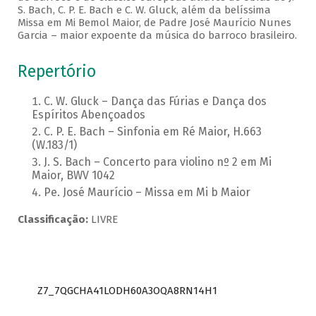
S. Bach, C. P. E. Bach e C. W. Gluck, além da belíssima
Missa em Mi Bemol Maior, de Padre José Maurício Nunes
Garcia – maior expoente da música do barroco brasileiro.
Repertório
C. W. Gluck – Dança das Fúrias e Dança dos
Espíritos Abençoados
C. P. E. Bach – Sinfonia em Ré Maior, H.663
(W.183/1)
J. S. Bach – Concerto para violino nº 2 em Mi
Maior, BWV 1042
Pe. José Maurício – Missa em Mi b Maior
Classificação:
LIVRE
Z7_7QGCHA41LODH60A3OQA8RN14H1