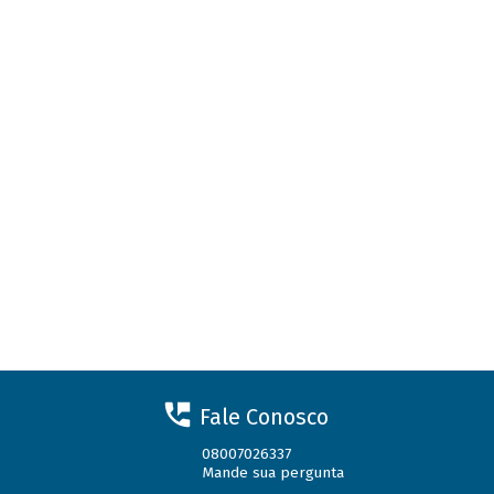
Fale Conosco
08007026337
Mande sua pergunta