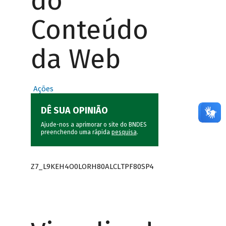
do
Conteúdo
da Web
Ações
DÊ SUA OPINIÃO
Ajude-nos a aprimorar o site do BNDES
preenchendo uma rápida
pesquisa
.
Z7_L9KEH4O0LORH80ALCLTPF80SP4