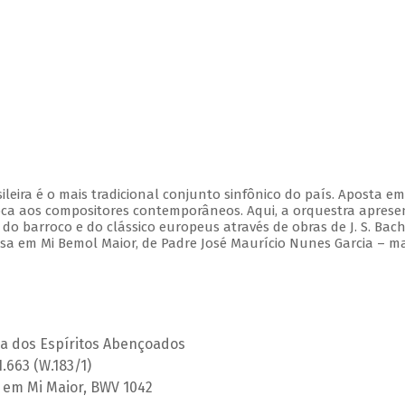
leira é o mais tradicional conjunto sinfônico do país. Aposta e
ca aos compositores contemporâneos. Aqui, a orquestra aprese
 barroco e do clássico europeus através de obras de J. S. Bach,
Missa em Mi Bemol Maior, de Padre José Maurício Nunes Garcia – m
ça dos Espíritos Abençoados
H.663 (W.183/1)
 2 em Mi Maior, BWV 1042