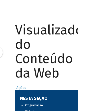
Visualizador
do
Conteúdo
da Web
Ações
NESTA SEÇÃO
Programação