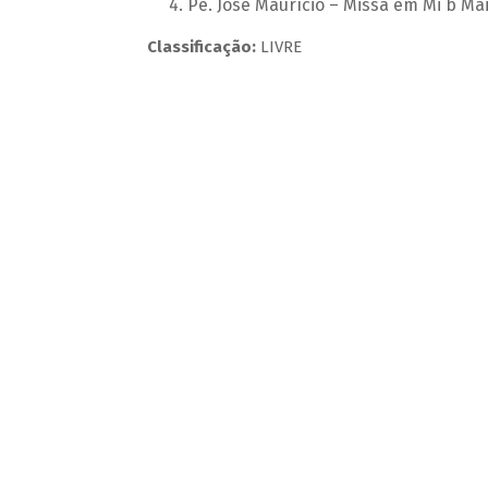
Pe. José Maurício – Missa em Mi b Ma
Classificação:
LIVRE