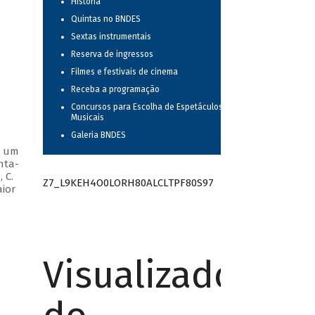
História
Quintas no BNDES
Sextas instrumentais
Reserva de ingressos
Filmes e festivais de cinema
Receba a programação
Concursos para Escolha de Espetáculos
Musicais
Galeria BNDES
m um
nta-
 C.
Z7_L9KEH4O0LORH80ALCLTPF80S97
aior
Visualizador