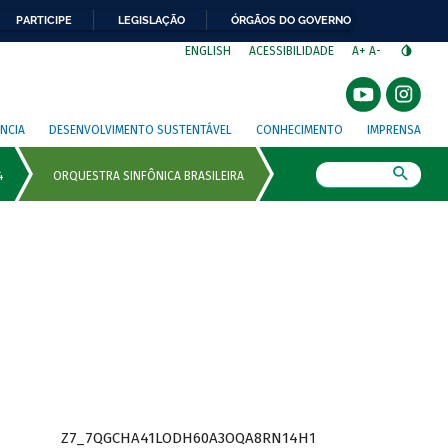
PARTICIPE
LEGISLAÇÃO
ÓRGÃOS DO GOVERNO
⁣
ENGLISH
ACESSIBILIDADE
A+
A-
NCIA
DESENVOLVIMENTO SUSTENTÁVEL
CONHECIMENTO
IMPRENSA
Busca
Z7_7QGCHA41LODH60A3OQA8RN14H1