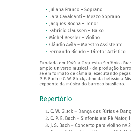
Juliana Franco – Soprano
Lara Cavalcanti – Mezzo Soprano
Jacques Rocha – Tenor
Fabrício Claussen – Baixo
Michel Bessler – Violino
Cláudio Ávila – Maestro Assistente
Fernando Bicudo – Diretor Artístico
Fundada em 1940, a Orquestra Sinfônica Brasi
amplo universo musical - da produção barro
se em formato de câmara, executando peças do
P. E. Bach e C. W. Gluck, além da belíssima 
expoente da música do barroco brasileiro.
Repertório
C. W. Gluck – Dança das Fúrias e Dan
C. P. E. Bach – Sinfonia em Ré Maior, 
J. S. Bach – Concerto para violino nº