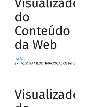
Visualizador
do
Conteúdo
da Web
Ações
Z7_7QGCHA41LODH60A3OQA8RN14H3
Visualizador