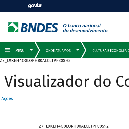
Z7_L9KEH4O0LORH80ALCLTPF80SH3
Visualizador do 
Ações
Z7_L9KEH4O0LORH80ALCLTPF80S92