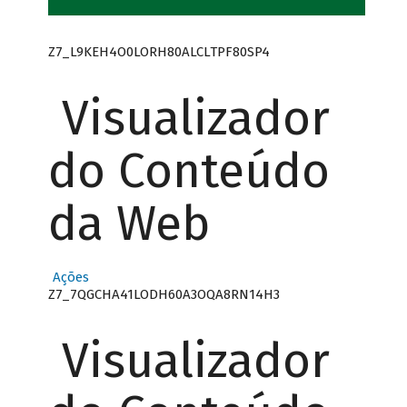
Z7_L9KEH4O0LORH80ALCLTPF80SP4
Visualizador
do Conteúdo
da Web
Ações
Z7_7QGCHA41LODH60A3OQA8RN14H3
Visualizador