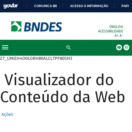
COMUNICA BR
ACESSO À INFORMAÇÃO
PARTI
ENGLISH
ACESSIBILIDADE
A+
A-
Busca
Z7_L9KEH4O0LORH80ALCLTPF80SH3
Visualizador do
Conteúdo da Web
Ações