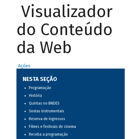
Visualizador
do Conteúdo
da Web
Ações
NESTA SEÇÃO
Programação
História
Quintas no BNDES
Sextas instrumentais
Reserva de ingressos
Filmes e festivais de cinema
Receba a programação