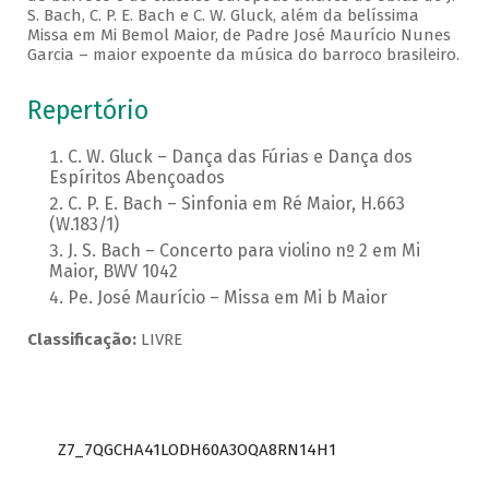
S. Bach, C. P. E. Bach e C. W. Gluck, além da belíssima
Missa em Mi Bemol Maior, de Padre José Maurício Nunes
Garcia – maior expoente da música do barroco brasileiro.
Repertório
C. W. Gluck – Dança das Fúrias e Dança dos
Espíritos Abençoados
C. P. E. Bach – Sinfonia em Ré Maior, H.663
(W.183/1)
J. S. Bach – Concerto para violino nº 2 em Mi
Maior, BWV 1042
Pe. José Maurício – Missa em Mi b Maior
Classificação:
LIVRE
Z7_7QGCHA41LODH60A3OQA8RN14H1