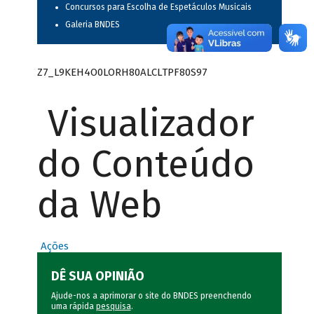
Concursos para Escolha de Espetáculos Musicais
Galeria BNDES
Z7_L9KEH4O0LORH80ALCLTPF80S97
Visualizador
do Conteúdo
da Web
Ações
DÊ SUA OPINIÃO
Ajude-nos a aprimorar o site do BNDES preenchendo
uma rápida
pesquisa
.