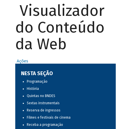
Visualizador
do Conteúdo
da Web
Ações
NESTA SEÇÃO
Programação
História
Quintas no BNDES
Sextas instrumentais
Reserva de ingressos
Filmes e festivais de cinema
Receba a programação