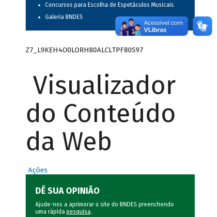
Concursos para Escolha de Espetáculos Musicais
Galeria BNDES
Z7_L9KEH4O0LORH80ALCLTPF80S97
Visualizador
do Conteúdo
da Web
Ações
DÊ SUA OPINIÃO
Ajude-nos a aprimorar o site do BNDES preenchendo
uma rápida
pesquisa
.