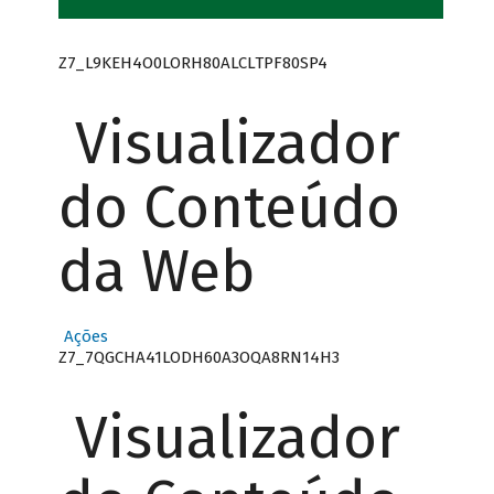
Z7_L9KEH4O0LORH80ALCLTPF80SP4
Visualizador
do Conteúdo
da Web
Ações
Z7_7QGCHA41LODH60A3OQA8RN14H3
Visualizador