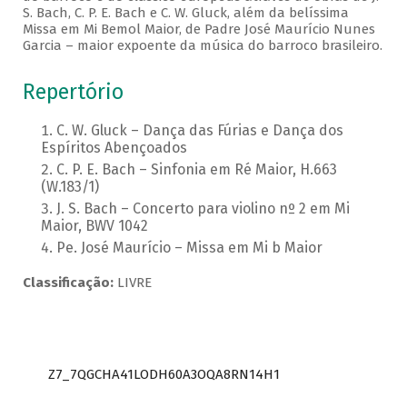
S. Bach, C. P. E. Bach e C. W. Gluck, além da belíssima
Missa em Mi Bemol Maior, de Padre José Maurício Nunes
Garcia – maior expoente da música do barroco brasileiro.
Repertório
C. W. Gluck – Dança das Fúrias e Dança dos
Espíritos Abençoados
C. P. E. Bach – Sinfonia em Ré Maior, H.663
(W.183/1)
J. S. Bach – Concerto para violino nº 2 em Mi
Maior, BWV 1042
Pe. José Maurício – Missa em Mi b Maior
Classificação:
LIVRE
Z7_7QGCHA41LODH60A3OQA8RN14H1