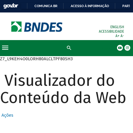
COMUNICA BR
ACESSO À INFORMAÇÃO
PARTI
ENGLISH
ACESSIBILIDADE
A+
A-
Busca
Z7_L9KEH4O0LORH80ALCLTPF80SH3
Visualizador do
Conteúdo da Web
Ações