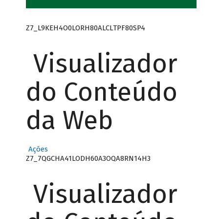
Z7_L9KEH4O0LORH80ALCLTPF80SP4
Visualizador
do Conteúdo
da Web
Ações
Z7_7QGCHA41LODH60A3OQA8RN14H3
Visualizador