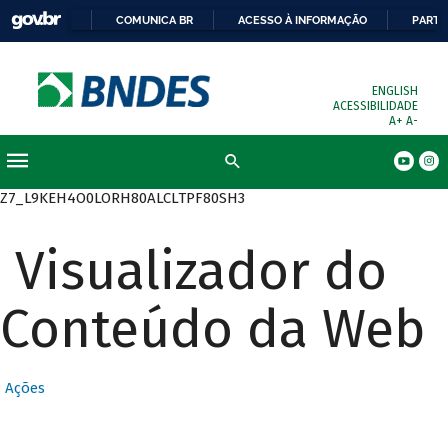
COMUNICA BR
ACESSO À INFORMAÇÃO
PARTI
ENGLISH
ACESSIBILIDADE
A+
A-
Busca
Z7_L9KEH4O0LORH80ALCLTPF80SH3
Visualizador do
Conteúdo da Web
Ações