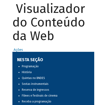
Visualizador
do Conteúdo
da Web
Ações
NESTA SEÇÃO
Programação
História
Quintas no BNDES
Sextas instrumentais
Reserva de ingressos
Filmes e festivais de cinema
Receba a programação