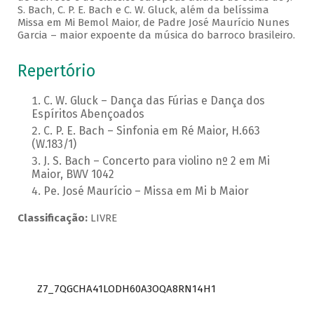
S. Bach, C. P. E. Bach e C. W. Gluck, além da belíssima
Missa em Mi Bemol Maior, de Padre José Maurício Nunes
Garcia – maior expoente da música do barroco brasileiro.
Repertório
C. W. Gluck – Dança das Fúrias e Dança dos
Espíritos Abençoados
C. P. E. Bach – Sinfonia em Ré Maior, H.663
(W.183/1)
J. S. Bach – Concerto para violino nº 2 em Mi
Maior, BWV 1042
Pe. José Maurício – Missa em Mi b Maior
Classificação:
LIVRE
Z7_7QGCHA41LODH60A3OQA8RN14H1