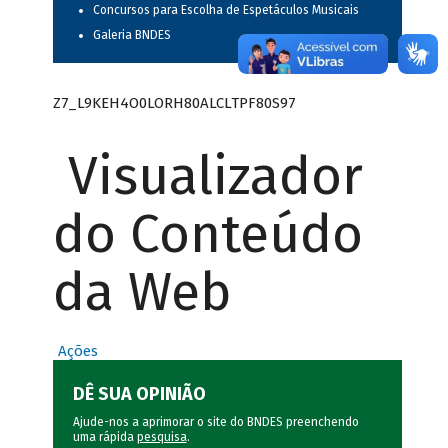
Concursos para Escolha de Espetáculos Musicais
Galeria BNDES
Z7_L9KEH4O0LORH80ALCLTPF80S97
Visualizador
do Conteúdo
da Web
Ações
DÊ SUA OPINIÃO
Ajude-nos a aprimorar o site do BNDES preenchendo
uma rápida
pesquisa
.