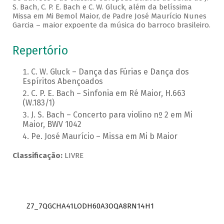
S. Bach, C. P. E. Bach e C. W. Gluck, além da belíssima
Missa em Mi Bemol Maior, de Padre José Maurício Nunes
Garcia – maior expoente da música do barroco brasileiro.
Repertório
C. W. Gluck – Dança das Fúrias e Dança dos
Espíritos Abençoados
C. P. E. Bach – Sinfonia em Ré Maior, H.663
(W.183/1)
J. S. Bach – Concerto para violino nº 2 em Mi
Maior, BWV 1042
Pe. José Maurício – Missa em Mi b Maior
Classificação:
LIVRE
Z7_7QGCHA41LODH60A3OQA8RN14H1