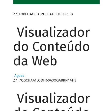
Z7_L9KEH4O0LORH80ALCLTPF80SP4
Visualizador
do Conteúdo
da Web
Ações
Z7_7QGCHA41LODH60A3OQA8RN14H3
Visualizador