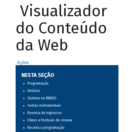
Visualizador
do Conteúdo
da Web
Ações
NESTA SEÇÃO
Programação
História
Quintas no BNDES
Sextas instrumentais
Reserva de ingressos
Filmes e festivais de cinema
Receba a programação