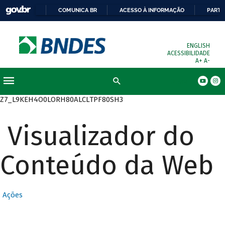
COMUNICA BR
ACESSO À INFORMAÇÃO
PARTI
ENGLISH
ACESSIBILIDADE
A+
A-
Busca
Z7_L9KEH4O0LORH80ALCLTPF80SH3
Visualizador do
Conteúdo da Web
Ações