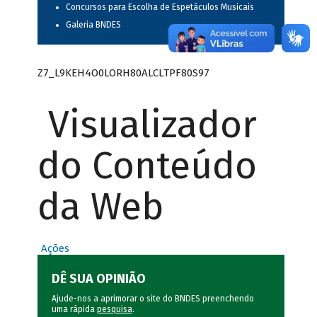
Concursos para Escolha de Espetáculos Musicais
Galeria BNDES
Z7_L9KEH4O0LORH80ALCLTPF80S97
Visualizador
do Conteúdo
da Web
Ações
DÊ SUA OPINIÃO
Ajude-nos a aprimorar o site do BNDES preenchendo
uma rápida
pesquisa
.