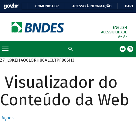
COMUNICA BR
ACESSO À INFORMAÇÃO
PARTI
ENGLISH
ACESSIBILIDADE
A+
A-
Busca
Z7_L9KEH4O0LORH80ALCLTPF80SH3
Visualizador do
Conteúdo da Web
Ações