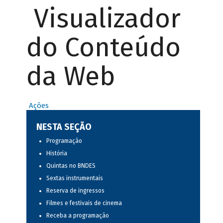
Visualizador
do Conteúdo
da Web
Ações
NESTA SEÇÃO
Programação
História
Quintas no BNDES
Sextas instrumentais
Reserva de ingressos
Filmes e festivais de cinema
Receba a programação