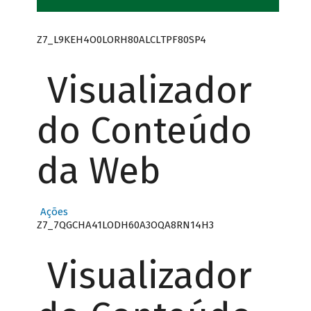
Z7_L9KEH4O0LORH80ALCLTPF80SP4
Visualizador
do Conteúdo
da Web
Ações
Z7_7QGCHA41LODH60A3OQA8RN14H3
Visualizador