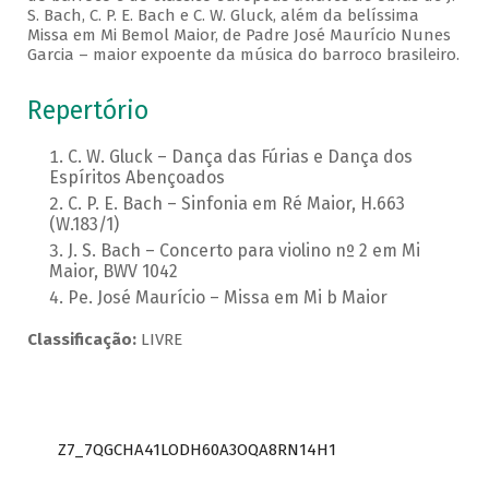
S. Bach, C. P. E. Bach e C. W. Gluck, além da belíssima
Missa em Mi Bemol Maior, de Padre José Maurício Nunes
Garcia – maior expoente da música do barroco brasileiro.
Repertório
C. W. Gluck – Dança das Fúrias e Dança dos
Espíritos Abençoados
C. P. E. Bach – Sinfonia em Ré Maior, H.663
(W.183/1)
J. S. Bach – Concerto para violino nº 2 em Mi
Maior, BWV 1042
Pe. José Maurício – Missa em Mi b Maior
Classificação:
LIVRE
Z7_7QGCHA41LODH60A3OQA8RN14H1