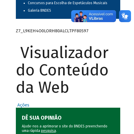
Concursos para Escolha de Espetáculos Musicais
Galeria BNDES
Z7_L9KEH4O0LORH80ALCLTPF80S97
Visualizador
do Conteúdo
da Web
Ações
DÊ SUA OPINIÃO
Ajude-nos a aprimorar o site do BNDES preenchendo
uma rápida
pesquisa
.