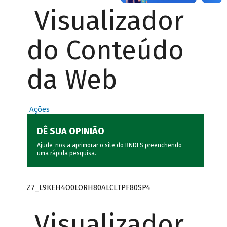
Visualizador
do Conteúdo
da Web
Ações
DÊ SUA OPINIÃO
Ajude-nos a aprimorar o site do BNDES preenchendo
uma rápida
pesquisa
.
Z7_L9KEH4O0LORH80ALCLTPF80SP4
Visualizador