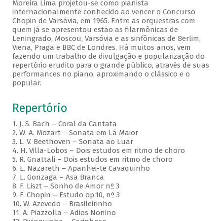
Moreira Lima projetou-se como pianista
internacionalmente conhecido ao vencer o Concurso
Chopin de Varsóvia, em 1965. Entre as orquestras com
quem já se apresentou estão as filarmônicas de
Leningrado, Moscou, Varsóvia e as sinfônicas de Berlim,
Viena, Praga e BBC de Londres. Há muitos anos, vem
fazendo um trabalho de divulgação e popularização do
repertório erudito para o grande público, através de suas
performances no piano, aproximando o clássico e o
popular.
Repertório
1. J. S. Bach – Coral da Cantata
2. W. A. Mozart – Sonata em Lá Maior
3. L. V. Beethoven – Sonata ao Luar
4. H. Villa-Lobos – Dois estudos em ritmo de choro
5. R. Gnattali – Dois estudos em ritmo de choro
6. E. Nazareth – Apanhei-te Cavaquinho
7. L. Gonzaga – Asa Branca
8. F. Liszt – Sonho de Amor nº 3
9. F. Chopin – Estudo op.10, nº 3
10. W. Azevedo – Brasileirinho
11. A. Piazzolla – Adios Nonino