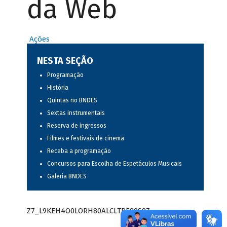
da Web
Ações
NESTA SEÇÃO
Programação
História
Quintas no BNDES
Sextas instrumentais
Reserva de ingressos
Filmes e festivais de cinema
Receba a programação
Concursos para Escolha de Espetáculos Musicais
Galeria BNDES
Z7_L9KEH4O0LORH80ALCLTPF80S97