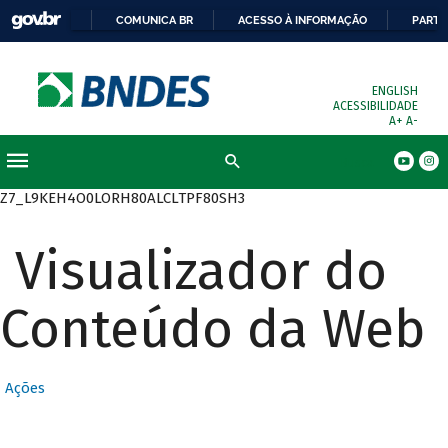
COMUNICA BR
ACESSO À INFORMAÇÃO
PARTI
ENGLISH
ACESSIBILIDADE
A+
A-
Busca
Z7_L9KEH4O0LORH80ALCLTPF80SH3
Visualizador do
Conteúdo da Web
Ações