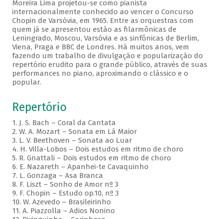
Moreira Lima projetou-se como pianista
internacionalmente conhecido ao vencer o Concurso
Chopin de Varsóvia, em 1965. Entre as orquestras com
quem já se apresentou estão as filarmônicas de
Leningrado, Moscou, Varsóvia e as sinfônicas de Berlim,
Viena, Praga e BBC de Londres. Há muitos anos, vem
fazendo um trabalho de divulgação e popularização do
repertório erudito para o grande público, através de suas
performances no piano, aproximando o clássico e o
popular.
Repertório
1. J. S. Bach – Coral da Cantata
2. W. A. Mozart – Sonata em Lá Maior
3. L. V. Beethoven – Sonata ao Luar
4. H. Villa-Lobos – Dois estudos em ritmo de choro
5. R. Gnattali – Dois estudos em ritmo de choro
6. E. Nazareth – Apanhei-te Cavaquinho
7. L. Gonzaga – Asa Branca
8. F. Liszt – Sonho de Amor nº 3
9. F. Chopin – Estudo op.10, nº 3
10. W. Azevedo – Brasileirinho
11. A. Piazzolla – Adios Nonino