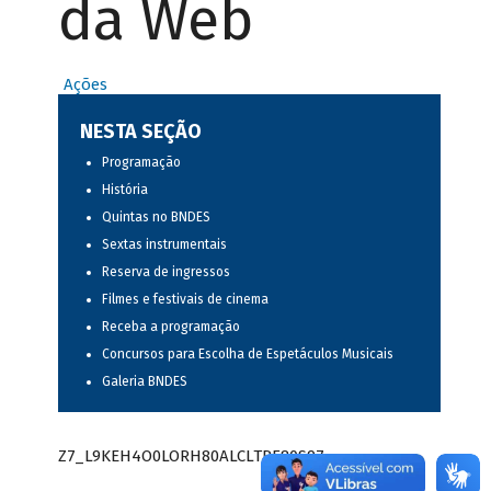
da Web
Ações
NESTA SEÇÃO
Programação
História
Quintas no BNDES
Sextas instrumentais
Reserva de ingressos
Filmes e festivais de cinema
Receba a programação
Concursos para Escolha de Espetáculos Musicais
Galeria BNDES
Z7_L9KEH4O0LORH80ALCLTPF80S97