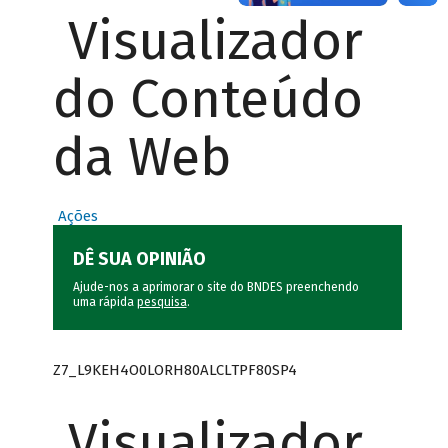
Visualizador
do Conteúdo
da Web
Ações
DÊ SUA OPINIÃO
Ajude-nos a aprimorar o site do BNDES preenchendo
uma rápida
pesquisa
.
Z7_L9KEH4O0LORH80ALCLTPF80SP4
Visualizador