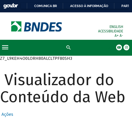
COMUNICA BR
ACESSO À INFORMAÇÃO
PARTI
ENGLISH
ACESSIBILIDADE
A+
A-
Busca
Z7_L9KEH4O0LORH80ALCLTPF80SH3
Visualizador do
Conteúdo da Web
Ações