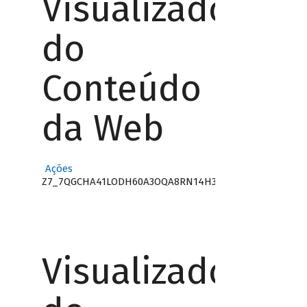
Visualizador
do
Conteúdo
da Web
Ações
Z7_7QGCHA41LODH60A3OQA8RN14H3
Visualizador