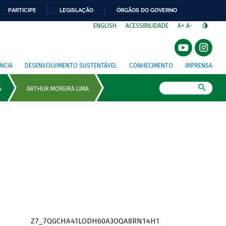
PARTICIPE
LEGISLAÇÃO
ÓRGÃOS DO GOVERNO
⁣
ENGLISH
ACESSIBILIDADE
A+
A-
NCIA
DESENVOLVIMENTO SUSTENTÁVEL
CONHECIMENTO
IMPRENSA
Busca
Z7_7QGCHA41LODH60A3OQA8RN14H1