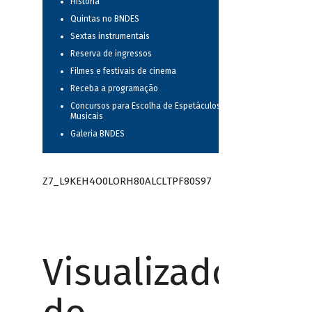
História
Quintas no BNDES
Sextas instrumentais
Reserva de ingressos
Filmes e festivais de cinema
Receba a programação
Concursos para Escolha de Espetáculos
Musicais
Galeria BNDES
Z7_L9KEH4O0LORH80ALCLTPF80S97
Visualizador