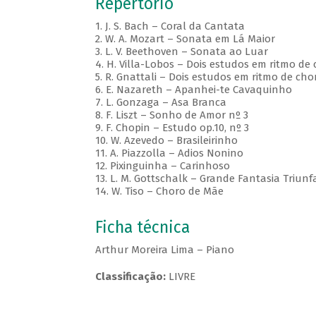
Repertório
1. J. S. Bach – Coral da Cantata
2. W. A. Mozart – Sonata em Lá Maior
3. L. V. Beethoven – Sonata ao Luar
4. H. Villa-Lobos – Dois estudos em ritmo de
5. R. Gnattali – Dois estudos em ritmo de cho
6. E. Nazareth – Apanhei-te Cavaquinho
7. L. Gonzaga – Asa Branca
8. F. Liszt – Sonho de Amor nº 3
9. F. Chopin – Estudo op.10, nº 3
10. W. Azevedo – Brasileirinho
11. A. Piazzolla – Adios Nonino
12. Pixinguinha – Carinhoso
13. L. M. Gottschalk – Grande Fantasia Triunf
14. W. Tiso – Choro de Mãe
Ficha técnica
Arthur Moreira Lima – Piano
Classificação:
LIVRE