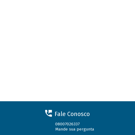
Fale Conosco
08007026337
Mande sua pergunta