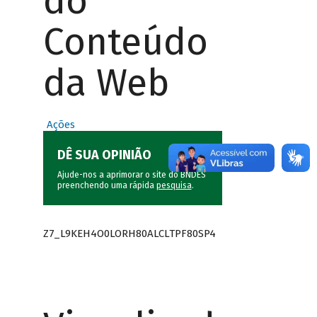
do
Conteúdo
da Web
Ações
DÊ SUA OPINIÃO
Ajude-nos a aprimorar o site do BNDES
preenchendo uma rápida
pesquisa
.
Z7_L9KEH4O0LORH80ALCLTPF80SP4