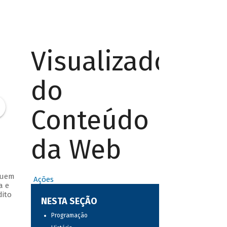
Visualizador
do
Conteúdo
da Web
quem
Ações
a e
dito
NESTA SEÇÃO
Programação