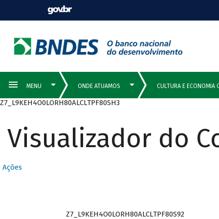
Z7_L9KEH4O0LORH80ALCLTPF80SH3
Visualizador do 
Ações
Z7_L9KEH4O0LORH80ALCLTPF80S92