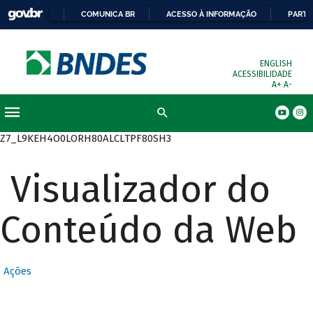
COMUNICA BR
ACESSO À INFORMAÇÃO
PARTI
ENGLISH
ACESSIBILIDADE
A+
A-
Busca
Z7_L9KEH4O0LORH80ALCLTPF80SH3
Visualizador do
Conteúdo da Web
Ações