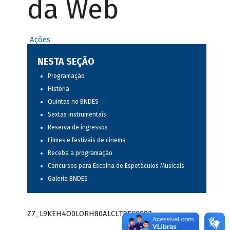
da Web
Ações
NESTA SEÇÃO
Programação
História
Quintas no BNDES
Sextas instrumentais
Reserva de ingressos
Filmes e festivais de cinema
Receba a programação
Concursos para Escolha de Espetáculos Musicais
Galeria BNDES
Z7_L9KEH4O0LORH80ALCLTPF80S97