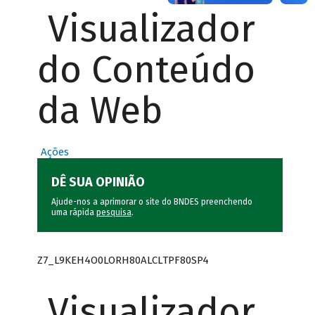
Visualizador
do Conteúdo
da Web
Ações
DÊ SUA OPINIÃO
Ajude-nos a aprimorar o site do BNDES preenchendo
uma rápida
pesquisa
.
Z7_L9KEH4O0LORH80ALCLTPF80SP4
Visualizador