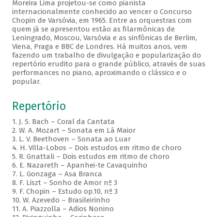
Moreira Lima projetou-se como pianista
internacionalmente conhecido ao vencer o Concurso
Chopin de Varsóvia, em 1965. Entre as orquestras com
quem já se apresentou estão as filarmônicas de
Leningrado, Moscou, Varsóvia e as sinfônicas de Berlim,
Viena, Praga e BBC de Londres. Há muitos anos, vem
fazendo um trabalho de divulgação e popularização do
repertório erudito para o grande público, através de suas
performances no piano, aproximando o clássico e o
popular.
Repertório
1. J. S. Bach – Coral da Cantata
2. W. A. Mozart – Sonata em Lá Maior
3. L. V. Beethoven – Sonata ao Luar
4. H. Villa-Lobos – Dois estudos em ritmo de choro
5. R. Gnattali – Dois estudos em ritmo de choro
6. E. Nazareth – Apanhei-te Cavaquinho
7. L. Gonzaga – Asa Branca
8. F. Liszt – Sonho de Amor nº 3
9. F. Chopin – Estudo op.10, nº 3
10. W. Azevedo – Brasileirinho
11. A. Piazzolla – Adios Nonino