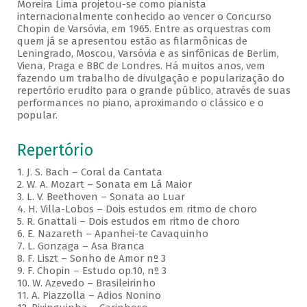
Moreira Lima projetou-se como pianista
internacionalmente conhecido ao vencer o Concurso
Chopin de Varsóvia, em 1965. Entre as orquestras com
quem já se apresentou estão as filarmônicas de
Leningrado, Moscou, Varsóvia e as sinfônicas de Berlim,
Viena, Praga e BBC de Londres. Há muitos anos, vem
fazendo um trabalho de divulgação e popularização do
repertório erudito para o grande público, através de suas
performances no piano, aproximando o clássico e o
popular.
Repertório
1. J. S. Bach – Coral da Cantata
2. W. A. Mozart – Sonata em Lá Maior
3. L. V. Beethoven – Sonata ao Luar
4. H. Villa-Lobos – Dois estudos em ritmo de choro
5. R. Gnattali – Dois estudos em ritmo de choro
6. E. Nazareth – Apanhei-te Cavaquinho
7. L. Gonzaga – Asa Branca
8. F. Liszt – Sonho de Amor nº 3
9. F. Chopin – Estudo op.10, nº 3
10. W. Azevedo – Brasileirinho
11. A. Piazzolla – Adios Nonino