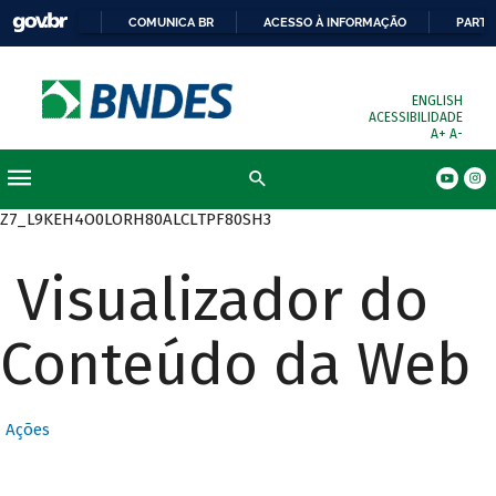
COMUNICA BR
ACESSO À INFORMAÇÃO
PARTI
ENGLISH
ACESSIBILIDADE
A+
A-
Busca
Z7_L9KEH4O0LORH80ALCLTPF80SH3
Visualizador do
Conteúdo da Web
Ações