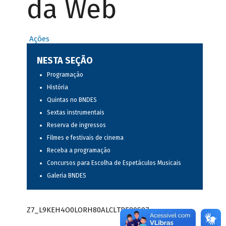
da Web
Ações
NESTA SEÇÃO
Programação
História
Quintas no BNDES
Sextas instrumentais
Reserva de ingressos
Filmes e festivais de cinema
Receba a programação
Concursos para Escolha de Espetáculos Musicais
Galeria BNDES
Z7_L9KEH4O0LORH80ALCLTPF80S97