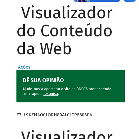
Visualizador
do Conteúdo
da Web
Ações
DÊ SUA OPINIÃO
Ajude-nos a aprimorar o site do BNDES preenchendo
uma rápida
pesquisa
.
Z7_L9KEH4O0LORH80ALCLTPF80SP4
Visualizador