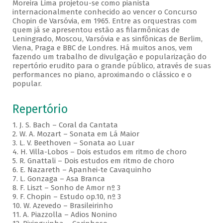
Moreira Lima projetou-se como pianista
internacionalmente conhecido ao vencer o Concurso
Chopin de Varsóvia, em 1965. Entre as orquestras com
quem já se apresentou estão as filarmônicas de
Leningrado, Moscou, Varsóvia e as sinfônicas de Berlim,
Viena, Praga e BBC de Londres. Há muitos anos, vem
fazendo um trabalho de divulgação e popularização do
repertório erudito para o grande público, através de suas
performances no piano, aproximando o clássico e o
popular.
Repertório
1. J. S. Bach – Coral da Cantata
2. W. A. Mozart – Sonata em Lá Maior
3. L. V. Beethoven – Sonata ao Luar
4. H. Villa-Lobos – Dois estudos em ritmo de choro
5. R. Gnattali – Dois estudos em ritmo de choro
6. E. Nazareth – Apanhei-te Cavaquinho
7. L. Gonzaga – Asa Branca
8. F. Liszt – Sonho de Amor nº 3
9. F. Chopin – Estudo op.10, nº 3
10. W. Azevedo – Brasileirinho
11. A. Piazzolla – Adios Nonino