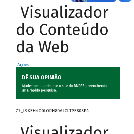
Visualizador
do Conteúdo
da Web
Ações
DÊ SUA OPINIÃO
Ajude-nos a aprimorar o site do BNDES preenchendo
uma rápida
pesquisa
.
Z7_L9KEH4O0LORH80ALCLTPF80SP4
Visualizador