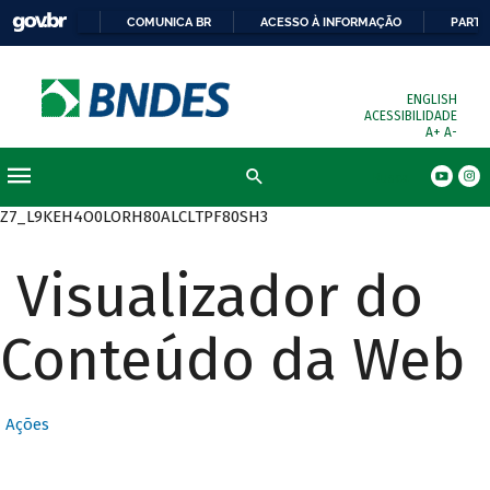
COMUNICA BR
ACESSO À INFORMAÇÃO
PARTI
ENGLISH
ACESSIBILIDADE
A+
A-
Busca
Z7_L9KEH4O0LORH80ALCLTPF80SH3
Visualizador do
Conteúdo da Web
Ações