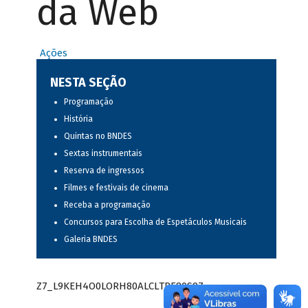
da Web
Ações
NESTA SEÇÃO
Programação
História
Quintas no BNDES
Sextas instrumentais
Reserva de ingressos
Filmes e festivais de cinema
Receba a programação
Concursos para Escolha de Espetáculos Musicais
Galeria BNDES
Z7_L9KEH4O0LORH80ALCLTPF80S97