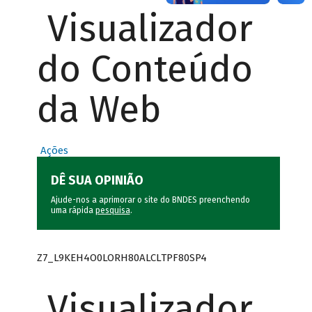
Visualizador
do Conteúdo
da Web
Ações
DÊ SUA OPINIÃO
Ajude-nos a aprimorar o site do BNDES preenchendo
uma rápida
pesquisa
.
Z7_L9KEH4O0LORH80ALCLTPF80SP4
Visualizador