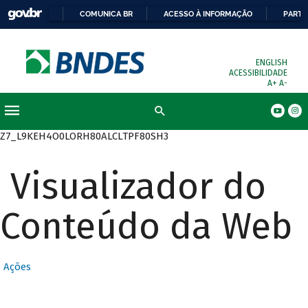
COMUNICA BR
ACESSO À INFORMAÇÃO
PARTI
ENGLISH
ACESSIBILIDADE
A+
A-
Busca
Z7_L9KEH4O0LORH80ALCLTPF80SH3
Visualizador do
Conteúdo da Web
Ações