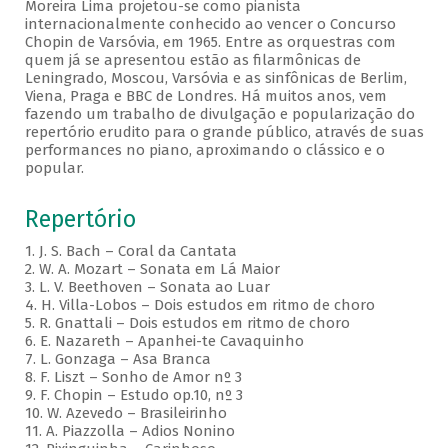
Moreira Lima projetou-se como pianista
internacionalmente conhecido ao vencer o Concurso
Chopin de Varsóvia, em 1965. Entre as orquestras com
quem já se apresentou estão as filarmônicas de
Leningrado, Moscou, Varsóvia e as sinfônicas de Berlim,
Viena, Praga e BBC de Londres. Há muitos anos, vem
fazendo um trabalho de divulgação e popularização do
repertório erudito para o grande público, através de suas
performances no piano, aproximando o clássico e o
popular.
Repertório
1. J. S. Bach – Coral da Cantata
2. W. A. Mozart – Sonata em Lá Maior
3. L. V. Beethoven – Sonata ao Luar
4. H. Villa-Lobos – Dois estudos em ritmo de choro
5. R. Gnattali – Dois estudos em ritmo de choro
6. E. Nazareth – Apanhei-te Cavaquinho
7. L. Gonzaga – Asa Branca
8. F. Liszt – Sonho de Amor nº 3
9. F. Chopin – Estudo op.10, nº 3
10. W. Azevedo – Brasileirinho
11. A. Piazzolla – Adios Nonino