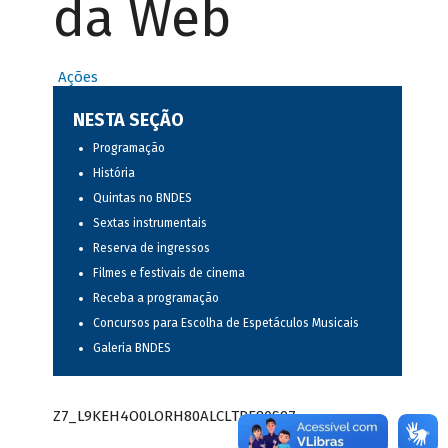
da Web
Ações
NESTA SEÇÃO
Programação
História
Quintas no BNDES
Sextas instrumentais
Reserva de ingressos
Filmes e festivais de cinema
Receba a programação
Concursos para Escolha de Espetáculos Musicais
Galeria BNDES
Z7_L9KEH4O0LORH80ALCLTPF80S97