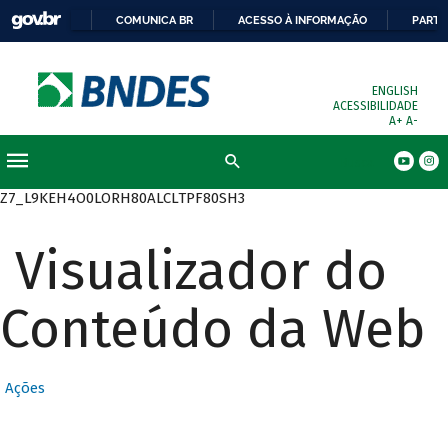
COMUNICA BR
ACESSO À INFORMAÇÃO
PARTI
ENGLISH
ACESSIBILIDADE
A+
A-
Busca
Z7_L9KEH4O0LORH80ALCLTPF80SH3
Visualizador do
Conteúdo da Web
Ações