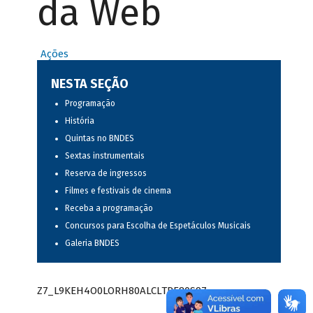
da Web
Ações
NESTA SEÇÃO
Programação
História
Quintas no BNDES
Sextas instrumentais
Reserva de ingressos
Filmes e festivais de cinema
Receba a programação
Concursos para Escolha de Espetáculos Musicais
Galeria BNDES
Z7_L9KEH4O0LORH80ALCLTPF80S97