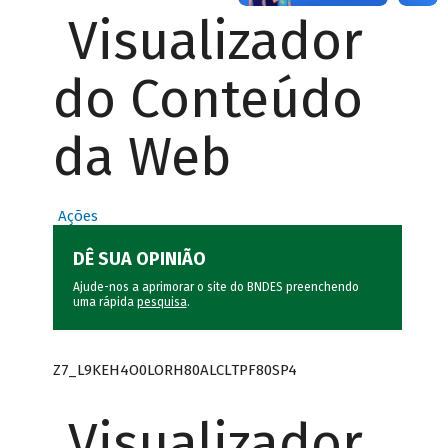
Visualizador
do Conteúdo
da Web
Ações
DÊ SUA OPINIÃO
Ajude-nos a aprimorar o site do BNDES preenchendo
uma rápida
pesquisa
.
Z7_L9KEH4O0LORH80ALCLTPF80SP4
Visualizador