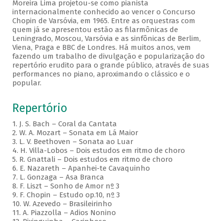
Moreira Lima projetou-se como pianista
internacionalmente conhecido ao vencer o Concurso
Chopin de Varsóvia, em 1965. Entre as orquestras com
quem já se apresentou estão as filarmônicas de
Leningrado, Moscou, Varsóvia e as sinfônicas de Berlim,
Viena, Praga e BBC de Londres. Há muitos anos, vem
fazendo um trabalho de divulgação e popularização do
repertório erudito para o grande público, através de suas
performances no piano, aproximando o clássico e o
popular.
Repertório
1. J. S. Bach – Coral da Cantata
2. W. A. Mozart – Sonata em Lá Maior
3. L. V. Beethoven – Sonata ao Luar
4. H. Villa-Lobos – Dois estudos em ritmo de choro
5. R. Gnattali – Dois estudos em ritmo de choro
6. E. Nazareth – Apanhei-te Cavaquinho
7. L. Gonzaga – Asa Branca
8. F. Liszt – Sonho de Amor nº 3
9. F. Chopin – Estudo op.10, nº 3
10. W. Azevedo – Brasileirinho
11. A. Piazzolla – Adios Nonino