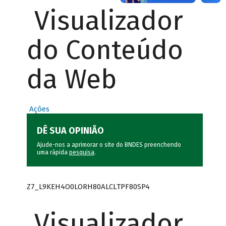
Visualizador
do Conteúdo
da Web
Ações
DÊ SUA OPINIÃO
Ajude-nos a aprimorar o site do BNDES preenchendo
uma rápida
pesquisa
.
Z7_L9KEH4O0LORH80ALCLTPF80SP4
Visualizador