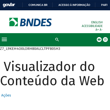
COMUNICA BR
ACESSO À INFORMAÇÃO
PARTI
ENGLISH
ACESSIBILIDADE
A+
A-
Busca
Z7_L9KEH4O0LORH80ALCLTPF80SH3
Visualizador do
Conteúdo da Web
Ações