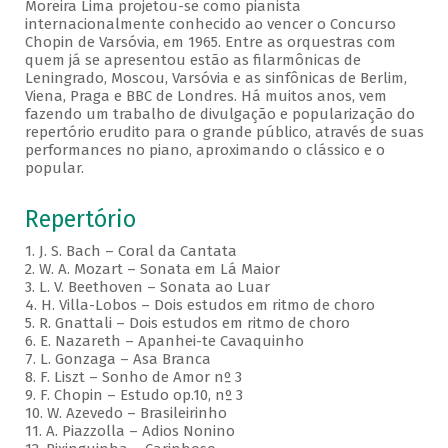
Moreira Lima projetou-se como pianista
internacionalmente conhecido ao vencer o Concurso
Chopin de Varsóvia, em 1965. Entre as orquestras com
quem já se apresentou estão as filarmônicas de
Leningrado, Moscou, Varsóvia e as sinfônicas de Berlim,
Viena, Praga e BBC de Londres. Há muitos anos, vem
fazendo um trabalho de divulgação e popularização do
repertório erudito para o grande público, através de suas
performances no piano, aproximando o clássico e o
popular.
Repertório
1. J. S. Bach – Coral da Cantata
2. W. A. Mozart – Sonata em Lá Maior
3. L. V. Beethoven – Sonata ao Luar
4. H. Villa-Lobos – Dois estudos em ritmo de choro
5. R. Gnattali – Dois estudos em ritmo de choro
6. E. Nazareth – Apanhei-te Cavaquinho
7. L. Gonzaga – Asa Branca
8. F. Liszt – Sonho de Amor nº 3
9. F. Chopin – Estudo op.10, nº 3
10. W. Azevedo – Brasileirinho
11. A. Piazzolla – Adios Nonino