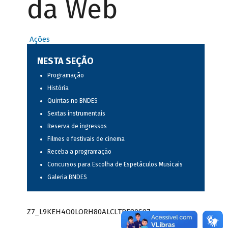
da Web
Ações
NESTA SEÇÃO
Programação
História
Quintas no BNDES
Sextas instrumentais
Reserva de ingressos
Filmes e festivais de cinema
Receba a programação
Concursos para Escolha de Espetáculos Musicais
Galeria BNDES
Z7_L9KEH4O0LORH80ALCLTPF80S97