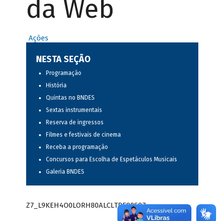
da Web
Ações
NESTA SEÇÃO
Programação
História
Quintas no BNDES
Sextas instrumentais
Reserva de ingressos
Filmes e festivais de cinema
Receba a programação
Concursos para Escolha de Espetáculos Musicais
Galeria BNDES
Z7_L9KEH4O0LORH80ALCLTPF80S97