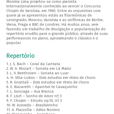
Moreira Lima projetou-se como pianista
internacionalmente conhecido ao vencer o Concurso
Chopin de Varsóvia, em 1965. Entre as orquestras com
quem já se apresentou estão as filarmônicas de
Leningrado, Moscou, Varsóvia e as sinfônicas de Berlim,
Viena, Praga e BBC de Londres. Há muitos anos, vem
fazendo um trabalho de divulgação e popularização do
repertório erudito para o grande público, através de suas
performances no piano, aproximando o clássico e o
popular.
Repertório
1. J. S. Bach – Coral da Cantata
2. W. A. Mozart – Sonata em Lá Maior
3. L. V. Beethoven – Sonata ao Luar
4. H. Villa-Lobos – Dois estudos em ritmo de choro
5. R. Gnattali – Dois estudos em ritmo de choro
6. E. Nazareth – Apanhei-te Cavaquinho
7. L. Gonzaga – Asa Branca
8. F. Liszt – Sonho de Amor nº 3
9. F. Chopin – Estudo op.10, nº 3
10. W. Azevedo – Brasileirinho
11. A. Piazzolla – Adios Nonino