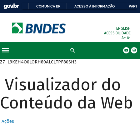
COMUNICA BR
ACESSO À INFORMAÇÃO
PARTI
ENGLISH
ACESSIBILIDADE
A+
A-
Busca
Z7_L9KEH4O0LORH80ALCLTPF80SH3
Visualizador do
Conteúdo da Web
Ações