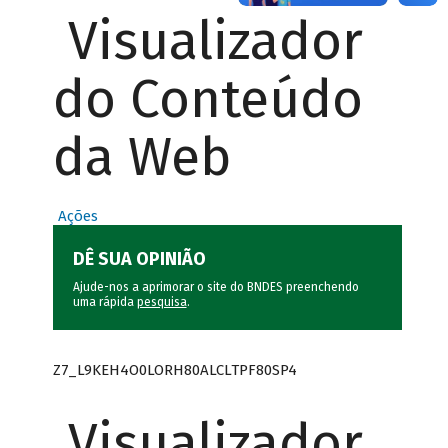
Visualizador
do Conteúdo
da Web
Ações
DÊ SUA OPINIÃO
Ajude-nos a aprimorar o site do BNDES preenchendo
uma rápida
pesquisa
.
Z7_L9KEH4O0LORH80ALCLTPF80SP4
Visualizador