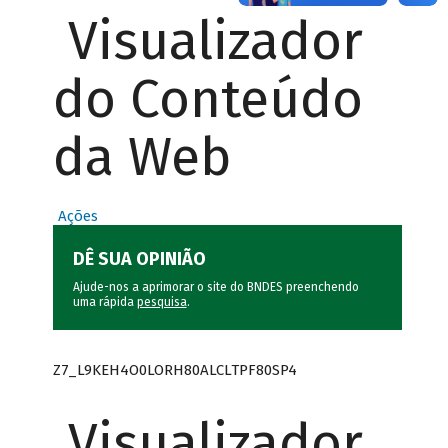
Visualizador
do Conteúdo
da Web
Ações
DÊ SUA OPINIÃO
Ajude-nos a aprimorar o site do BNDES preenchendo
uma rápida
pesquisa
.
Z7_L9KEH4O0LORH80ALCLTPF80SP4
Visualizador