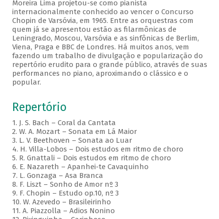
Moreira Lima projetou-se como pianista
internacionalmente conhecido ao vencer o Concurso
Chopin de Varsóvia, em 1965. Entre as orquestras com
quem já se apresentou estão as filarmônicas de
Leningrado, Moscou, Varsóvia e as sinfônicas de Berlim,
Viena, Praga e BBC de Londres. Há muitos anos, vem
fazendo um trabalho de divulgação e popularização do
repertório erudito para o grande público, através de suas
performances no piano, aproximando o clássico e o
popular.
Repertório
1. J. S. Bach – Coral da Cantata
2. W. A. Mozart – Sonata em Lá Maior
3. L. V. Beethoven – Sonata ao Luar
4. H. Villa-Lobos – Dois estudos em ritmo de choro
5. R. Gnattali – Dois estudos em ritmo de choro
6. E. Nazareth – Apanhei-te Cavaquinho
7. L. Gonzaga – Asa Branca
8. F. Liszt – Sonho de Amor nº 3
9. F. Chopin – Estudo op.10, nº 3
10. W. Azevedo – Brasileirinho
11. A. Piazzolla – Adios Nonino