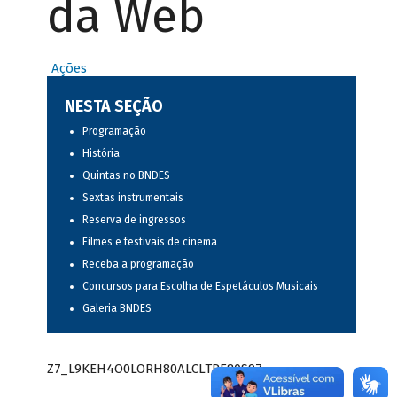
da Web
Ações
NESTA SEÇÃO
Programação
História
Quintas no BNDES
Sextas instrumentais
Reserva de ingressos
Filmes e festivais de cinema
Receba a programação
Concursos para Escolha de Espetáculos Musicais
Galeria BNDES
Z7_L9KEH4O0LORH80ALCLTPF80S97