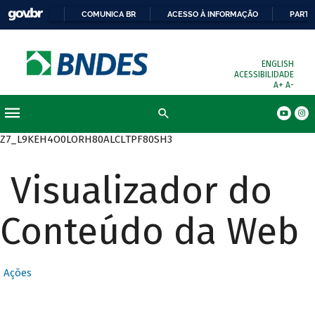
COMUNICA BR
ACESSO À INFORMAÇÃO
PARTI
ENGLISH
ACESSIBILIDADE
A+
A-
Busca
Z7_L9KEH4O0LORH80ALCLTPF80SH3
Visualizador do
Conteúdo da Web
Ações