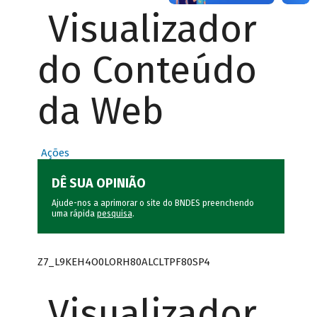
Visualizador
do Conteúdo
da Web
Ações
DÊ SUA OPINIÃO
Ajude-nos a aprimorar o site do BNDES preenchendo
uma rápida
pesquisa
.
Z7_L9KEH4O0LORH80ALCLTPF80SP4
Visualizador