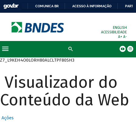
COMUNICA BR
ACESSO À INFORMAÇÃO
PARTI
ENGLISH
ACESSIBILIDADE
A+
A-
Busca
Z7_L9KEH4O0LORH80ALCLTPF80SH3
Visualizador do
Conteúdo da Web
Ações