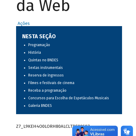
da Web
Ações
NESTA SEÇÃO
Programação
História
Quintas no BNDES
Sextas instrumentais
Reserva de ingressos
Filmes e festivais de cinema
Receba a programação
Concursos para Escolha de Espetáculos Musicais
Galeria BNDES
Z7_L9KEH4O0LORH80ALCLTPF80S97