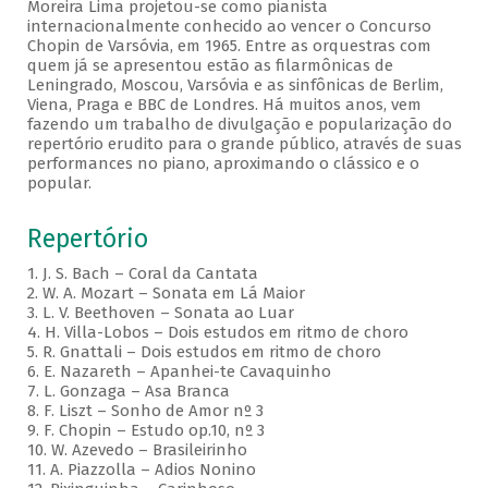
Moreira Lima projetou-se como pianista
internacionalmente conhecido ao vencer o Concurso
Chopin de Varsóvia, em 1965. Entre as orquestras com
quem já se apresentou estão as filarmônicas de
Leningrado, Moscou, Varsóvia e as sinfônicas de Berlim,
Viena, Praga e BBC de Londres. Há muitos anos, vem
fazendo um trabalho de divulgação e popularização do
repertório erudito para o grande público, através de suas
performances no piano, aproximando o clássico e o
popular.
Repertório
1. J. S. Bach – Coral da Cantata
2. W. A. Mozart – Sonata em Lá Maior
3. L. V. Beethoven – Sonata ao Luar
4. H. Villa-Lobos – Dois estudos em ritmo de choro
5. R. Gnattali – Dois estudos em ritmo de choro
6. E. Nazareth – Apanhei-te Cavaquinho
7. L. Gonzaga – Asa Branca
8. F. Liszt – Sonho de Amor nº 3
9. F. Chopin – Estudo op.10, nº 3
10. W. Azevedo – Brasileirinho
11. A. Piazzolla – Adios Nonino