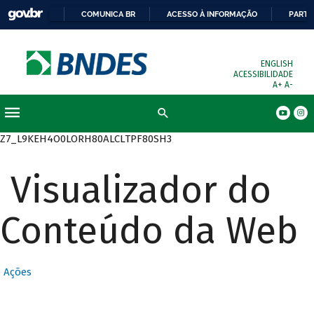
COMUNICA BR
ACESSO À INFORMAÇÃO
PARTI
ENGLISH
ACESSIBILIDADE
A+
A-
Busca
Z7_L9KEH4O0LORH80ALCLTPF80SH3
Visualizador do
Conteúdo da Web
Ações