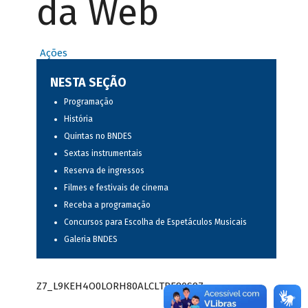
da Web
Ações
NESTA SEÇÃO
Programação
História
Quintas no BNDES
Sextas instrumentais
Reserva de ingressos
Filmes e festivais de cinema
Receba a programação
Concursos para Escolha de Espetáculos Musicais
Galeria BNDES
Z7_L9KEH4O0LORH80ALCLTPF80S97