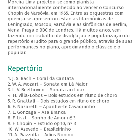
Moreira Lima projetou-se como pianista
internacionalmente conhecido ao vencer o Concurso
Chopin de Varsóvia, em 1965. Entre as orquestras com
quem já se apresentou estão as filarmônicas de
Leningrado, Moscou, Varsóvia e as sinfônicas de Berlim,
Viena, Praga e BBC de Londres. Há muitos anos, vem
fazendo um trabalho de divulgação e popularização do
repertório erudito para o grande público, através de suas
performances no piano, aproximando o clássico e o
popular.
Repertório
1. J. S. Bach – Coral da Cantata
2. W. A. Mozart – Sonata em Lá Maior
3. L. V. Beethoven – Sonata ao Luar
4. H. Villa-Lobos – Dois estudos em ritmo de choro
5. R. Gnattali – Dois estudos em ritmo de choro
6. E. Nazareth – Apanhei-te Cavaquinho
7. L. Gonzaga – Asa Branca
8. F. Liszt – Sonho de Amor nº 3
9. F. Chopin – Estudo op.10, nº 3
10. W. Azevedo – Brasileirinho
11. A. Piazzolla – Adios Nonino