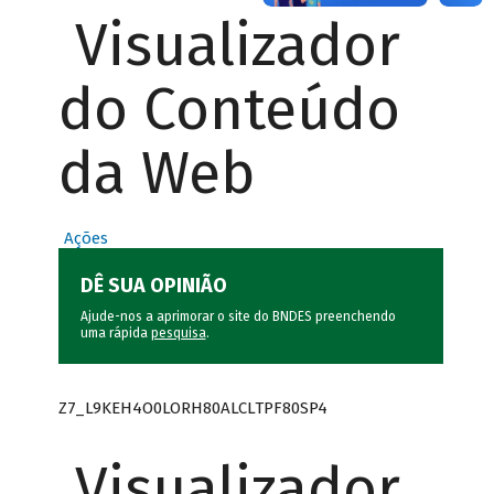
Visualizador
do Conteúdo
da Web
Ações
DÊ SUA OPINIÃO
Ajude-nos a aprimorar o site do BNDES preenchendo
uma rápida
pesquisa
.
Z7_L9KEH4O0LORH80ALCLTPF80SP4
Visualizador