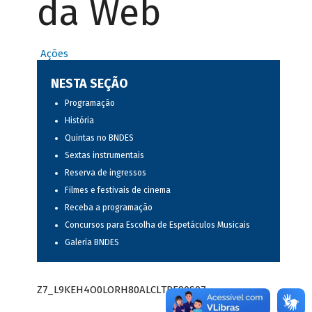
da Web
Ações
NESTA SEÇÃO
Programação
História
Quintas no BNDES
Sextas instrumentais
Reserva de ingressos
Filmes e festivais de cinema
Receba a programação
Concursos para Escolha de Espetáculos Musicais
Galeria BNDES
Z7_L9KEH4O0LORH80ALCLTPF80S97