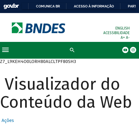
COMUNICA BR
ACESSO À INFORMAÇÃO
PARTI
ENGLISH
ACESSIBILIDADE
A+
A-
Busca
Z7_L9KEH4O0LORH80ALCLTPF80SH3
Visualizador do
Conteúdo da Web
Ações