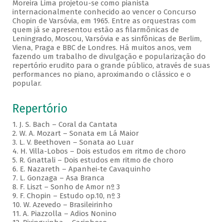
Moreira Lima projetou-se como pianista
internacionalmente conhecido ao vencer o Concurso
Chopin de Varsóvia, em 1965. Entre as orquestras com
quem já se apresentou estão as filarmônicas de
Leningrado, Moscou, Varsóvia e as sinfônicas de Berlim,
Viena, Praga e BBC de Londres. Há muitos anos, vem
fazendo um trabalho de divulgação e popularização do
repertório erudito para o grande público, através de suas
performances no piano, aproximando o clássico e o
popular.
Repertório
1. J. S. Bach – Coral da Cantata
2. W. A. Mozart – Sonata em Lá Maior
3. L. V. Beethoven – Sonata ao Luar
4. H. Villa-Lobos – Dois estudos em ritmo de choro
5. R. Gnattali – Dois estudos em ritmo de choro
6. E. Nazareth – Apanhei-te Cavaquinho
7. L. Gonzaga – Asa Branca
8. F. Liszt – Sonho de Amor nº 3
9. F. Chopin – Estudo op.10, nº 3
10. W. Azevedo – Brasileirinho
11. A. Piazzolla – Adios Nonino