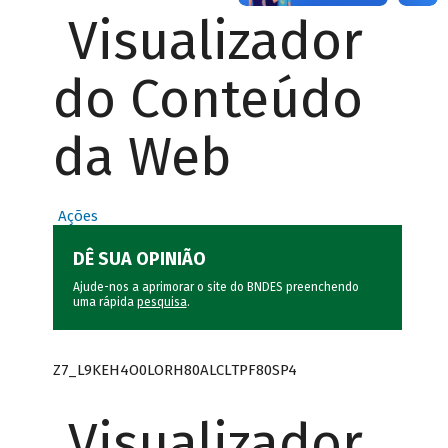
Visualizador
do Conteúdo
da Web
Ações
DÊ SUA OPINIÃO
Ajude-nos a aprimorar o site do BNDES preenchendo
uma rápida
pesquisa
.
Z7_L9KEH4O0LORH80ALCLTPF80SP4
Visualizador