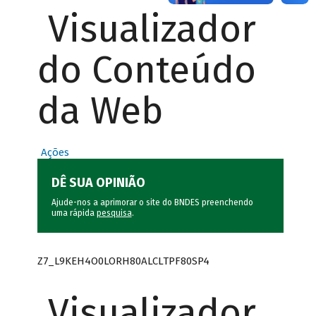
Visualizador
do Conteúdo
da Web
Ações
DÊ SUA OPINIÃO
Ajude-nos a aprimorar o site do BNDES preenchendo
uma rápida
pesquisa
.
Z7_L9KEH4O0LORH80ALCLTPF80SP4
Visualizador