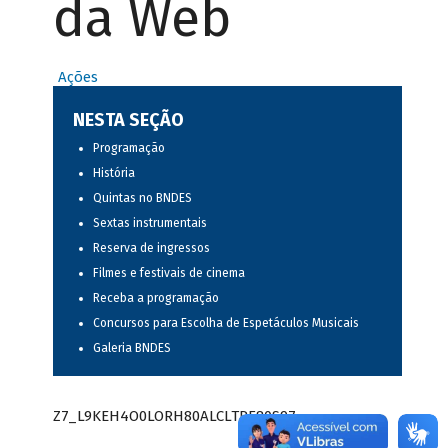
da Web
Ações
NESTA SEÇÃO
Programação
História
Quintas no BNDES
Sextas instrumentais
Reserva de ingressos
Filmes e festivais de cinema
Receba a programação
Concursos para Escolha de Espetáculos Musicais
Galeria BNDES
Z7_L9KEH4O0LORH80ALCLTPF80S97