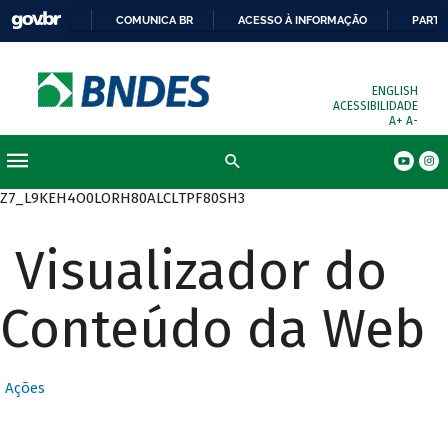
COMUNICA BR
ACESSO À INFORMAÇÃO
PARTI
ENGLISH
ACESSIBILIDADE
A+
A-
Busca
Z7_L9KEH4O0LORH80ALCLTPF80SH3
Visualizador do
Conteúdo da Web
Ações