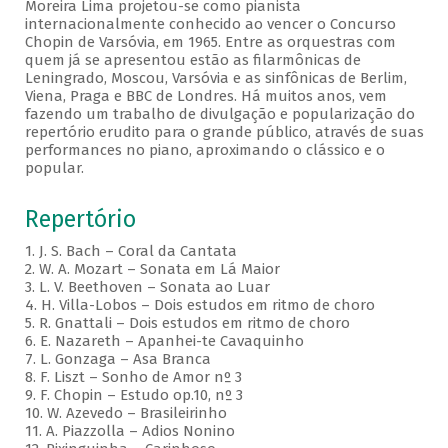
Moreira Lima projetou-se como pianista
internacionalmente conhecido ao vencer o Concurso
Chopin de Varsóvia, em 1965. Entre as orquestras com
quem já se apresentou estão as filarmônicas de
Leningrado, Moscou, Varsóvia e as sinfônicas de Berlim,
Viena, Praga e BBC de Londres. Há muitos anos, vem
fazendo um trabalho de divulgação e popularização do
repertório erudito para o grande público, através de suas
performances no piano, aproximando o clássico e o
popular.
Repertório
1. J. S. Bach – Coral da Cantata
2. W. A. Mozart – Sonata em Lá Maior
3. L. V. Beethoven – Sonata ao Luar
4. H. Villa-Lobos – Dois estudos em ritmo de choro
5. R. Gnattali – Dois estudos em ritmo de choro
6. E. Nazareth – Apanhei-te Cavaquinho
7. L. Gonzaga – Asa Branca
8. F. Liszt – Sonho de Amor nº 3
9. F. Chopin – Estudo op.10, nº 3
10. W. Azevedo – Brasileirinho
11. A. Piazzolla – Adios Nonino