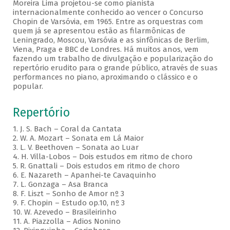
Moreira Lima projetou-se como pianista
internacionalmente conhecido ao vencer o Concurso
Chopin de Varsóvia, em 1965. Entre as orquestras com
quem já se apresentou estão as filarmônicas de
Leningrado, Moscou, Varsóvia e as sinfônicas de Berlim,
Viena, Praga e BBC de Londres. Há muitos anos, vem
fazendo um trabalho de divulgação e popularização do
repertório erudito para o grande público, através de suas
performances no piano, aproximando o clássico e o
popular.
Repertório
1. J. S. Bach – Coral da Cantata
2. W. A. Mozart – Sonata em Lá Maior
3. L. V. Beethoven – Sonata ao Luar
4. H. Villa-Lobos – Dois estudos em ritmo de choro
5. R. Gnattali – Dois estudos em ritmo de choro
6. E. Nazareth – Apanhei-te Cavaquinho
7. L. Gonzaga – Asa Branca
8. F. Liszt – Sonho de Amor nº 3
9. F. Chopin – Estudo op.10, nº 3
10. W. Azevedo – Brasileirinho
11. A. Piazzolla – Adios Nonino