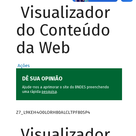
Visualizador
do Conteúdo
da Web
Ações
DÊ SUA OPINIÃO
Ajude-nos a aprimorar o site do BNDES preenchendo
uma rápida
pesquisa
.
Z7_L9KEH4O0LORH80ALCLTPF80SP4
Visualizador