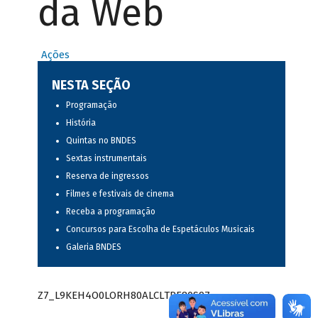
da Web
Ações
NESTA SEÇÃO
Programação
História
Quintas no BNDES
Sextas instrumentais
Reserva de ingressos
Filmes e festivais de cinema
Receba a programação
Concursos para Escolha de Espetáculos Musicais
Galeria BNDES
Z7_L9KEH4O0LORH80ALCLTPF80S97