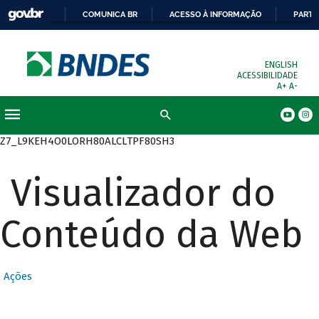
COMUNICA BR
ACESSO À INFORMAÇÃO
PARTI
ENGLISH
ACESSIBILIDADE
A+
A-
Busca
Z7_L9KEH4O0LORH80ALCLTPF80SH3
Visualizador do
Conteúdo da Web
Ações