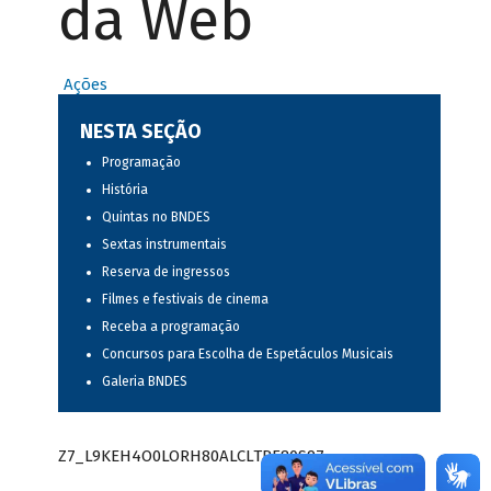
da Web
Ações
NESTA SEÇÃO
Programação
História
Quintas no BNDES
Sextas instrumentais
Reserva de ingressos
Filmes e festivais de cinema
Receba a programação
Concursos para Escolha de Espetáculos Musicais
Galeria BNDES
Z7_L9KEH4O0LORH80ALCLTPF80S97