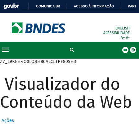
COMUNICA BR
ACESSO À INFORMAÇÃO
PARTI
ENGLISH
ACESSIBILIDADE
A+
A-
Busca
Z7_L9KEH4O0LORH80ALCLTPF80SH3
Visualizador do
Conteúdo da Web
Ações