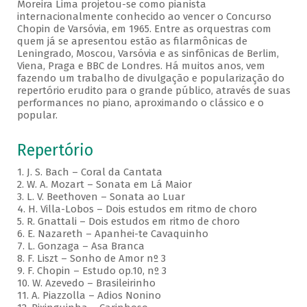
Moreira Lima projetou-se como pianista
internacionalmente conhecido ao vencer o Concurso
Chopin de Varsóvia, em 1965. Entre as orquestras com
quem já se apresentou estão as filarmônicas de
Leningrado, Moscou, Varsóvia e as sinfônicas de Berlim,
Viena, Praga e BBC de Londres. Há muitos anos, vem
fazendo um trabalho de divulgação e popularização do
repertório erudito para o grande público, através de suas
performances no piano, aproximando o clássico e o
popular.
Repertório
1. J. S. Bach – Coral da Cantata
2. W. A. Mozart – Sonata em Lá Maior
3. L. V. Beethoven – Sonata ao Luar
4. H. Villa-Lobos – Dois estudos em ritmo de choro
5. R. Gnattali – Dois estudos em ritmo de choro
6. E. Nazareth – Apanhei-te Cavaquinho
7. L. Gonzaga – Asa Branca
8. F. Liszt – Sonho de Amor nº 3
9. F. Chopin – Estudo op.10, nº 3
10. W. Azevedo – Brasileirinho
11. A. Piazzolla – Adios Nonino