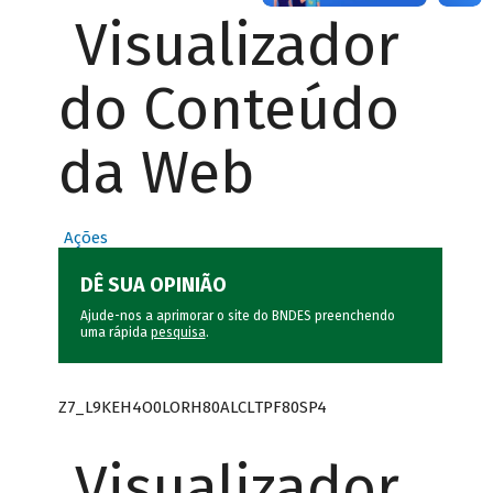
Visualizador
do Conteúdo
da Web
Ações
DÊ SUA OPINIÃO
Ajude-nos a aprimorar o site do BNDES preenchendo
uma rápida
pesquisa
.
Z7_L9KEH4O0LORH80ALCLTPF80SP4
Visualizador