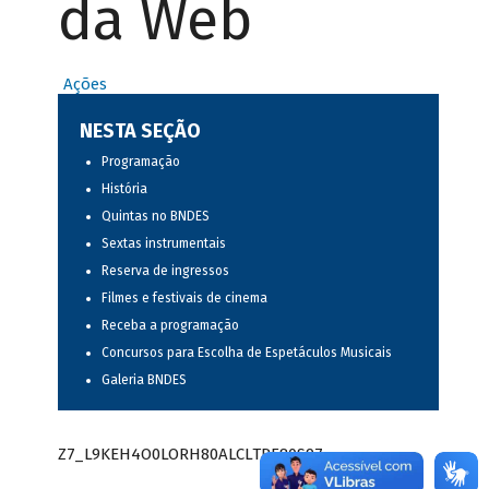
da Web
Ações
NESTA SEÇÃO
Programação
História
Quintas no BNDES
Sextas instrumentais
Reserva de ingressos
Filmes e festivais de cinema
Receba a programação
Concursos para Escolha de Espetáculos Musicais
Galeria BNDES
Z7_L9KEH4O0LORH80ALCLTPF80S97