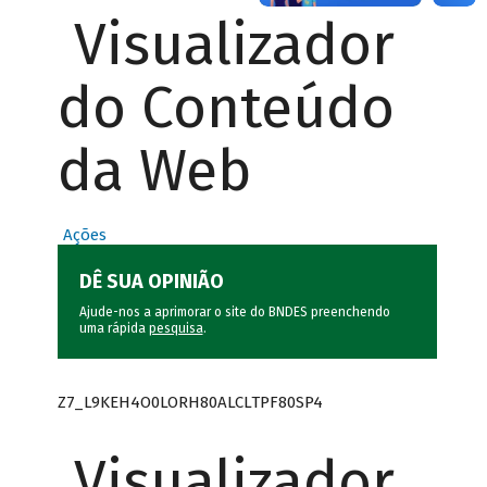
Visualizador
do Conteúdo
da Web
Ações
DÊ SUA OPINIÃO
Ajude-nos a aprimorar o site do BNDES preenchendo
uma rápida
pesquisa
.
Z7_L9KEH4O0LORH80ALCLTPF80SP4
Visualizador