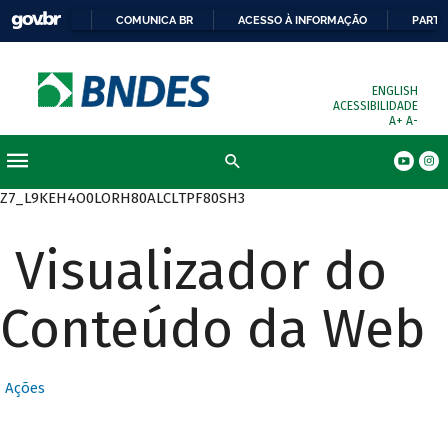
COMUNICA BR
ACESSO À INFORMAÇÃO
PARTI
ENGLISH
ACESSIBILIDADE
A+
A-
Busca
Z7_L9KEH4O0LORH80ALCLTPF80SH3
Visualizador do
Conteúdo da Web
Ações