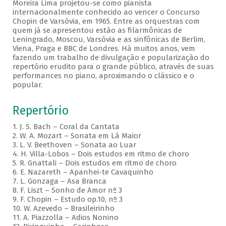
Moreira Lima projetou-se como pianista
internacionalmente conhecido ao vencer o Concurso
Chopin de Varsóvia, em 1965. Entre as orquestras com
quem já se apresentou estão as filarmônicas de
Leningrado, Moscou, Varsóvia e as sinfônicas de Berlim,
Viena, Praga e BBC de Londres. Há muitos anos, vem
fazendo um trabalho de divulgação e popularização do
repertório erudito para o grande público, através de suas
performances no piano, aproximando o clássico e o
popular.
Repertório
1. J. S. Bach – Coral da Cantata
2. W. A. Mozart – Sonata em Lá Maior
3. L. V. Beethoven – Sonata ao Luar
4. H. Villa-Lobos – Dois estudos em ritmo de choro
5. R. Gnattali – Dois estudos em ritmo de choro
6. E. Nazareth – Apanhei-te Cavaquinho
7. L. Gonzaga – Asa Branca
8. F. Liszt – Sonho de Amor nº 3
9. F. Chopin – Estudo op.10, nº 3
10. W. Azevedo – Brasileirinho
11. A. Piazzolla – Adios Nonino