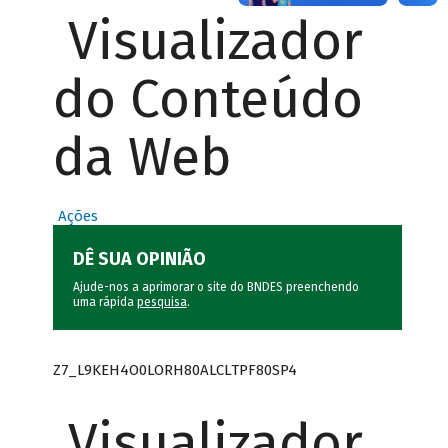
Visualizador
do Conteúdo
da Web
Ações
DÊ SUA OPINIÃO
Ajude-nos a aprimorar o site do BNDES preenchendo
uma rápida
pesquisa
.
Z7_L9KEH4O0LORH80ALCLTPF80SP4
Visualizador