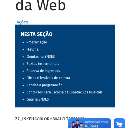
da Web
Ações
NESTA SEÇÃO
Programação
História
Quintas no BNDES
Sextas instrumentais
Reserva de ingressos
Filmes e festivais de cinema
Receba a programação
Concursos para Escolha de Espetáculos Musicais
Galeria BNDES
Z7_L9KEH4O0LORH80ALCLTPF80S97