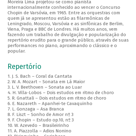
Moreira Lima projetou-se como pianista
internacionalmente conhecido ao vencer o Concurso
Chopin de Varsóvia, em 1965. Entre as orquestras com
quem já se apresentou estão as filarmônicas de
Leningrado, Moscou, Varsóvia e as sinfônicas de Berlim,
Viena, Praga e BBC de Londres. Há muitos anos, vem
fazendo um trabalho de divulgação e popularização do
repertório erudito para o grande público, através de suas
performances no piano, aproximando o clássico e o
popular.
Repertório
1. J. S. Bach – Coral da Cantata
2. W. A. Mozart – Sonata em Lá Maior
3. L. V. Beethoven – Sonata ao Luar
4. H. Villa-Lobos – Dois estudos em ritmo de choro
5. R. Gnattali – Dois estudos em ritmo de choro
6. E. Nazareth – Apanhei-te Cavaquinho
7. L. Gonzaga – Asa Branca
8. F. Liszt – Sonho de Amor nº 3
9. F. Chopin – Estudo op.10, nº 3
10. W. Azevedo – Brasileirinho
11. A. Piazzolla – Adios Nonino