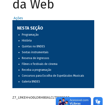
da Web
Ações
NESTA SEÇÃO
Programação
História
Quintas no BNDES
Sextas instrumentais
Reserva de ingressos
Filmes e festivais de cinema
Receba a programação
Concursos para Escolha de Espetáculos Musicais
Galeria BNDES
Z7_L9KEH4O0LORH80ALCLTPF80S97