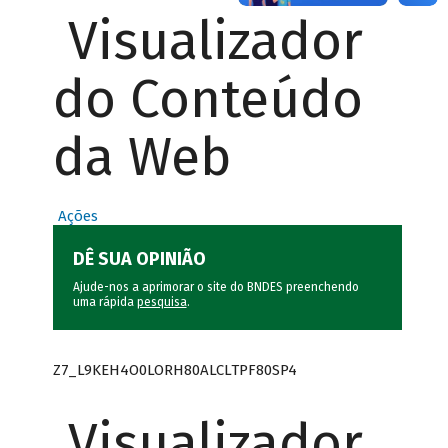
Visualizador
do Conteúdo
da Web
Ações
DÊ SUA OPINIÃO
Ajude-nos a aprimorar o site do BNDES preenchendo
uma rápida
pesquisa
.
Z7_L9KEH4O0LORH80ALCLTPF80SP4
Visualizador