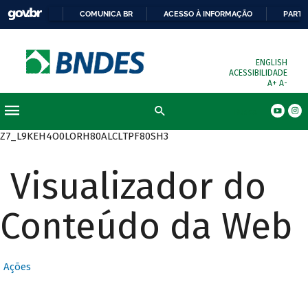
COMUNICA BR
ACESSO À INFORMAÇÃO
PARTI
ENGLISH
ACESSIBILIDADE
A+
A-
Busca
Z7_L9KEH4O0LORH80ALCLTPF80SH3
Visualizador do
Conteúdo da Web
Ações