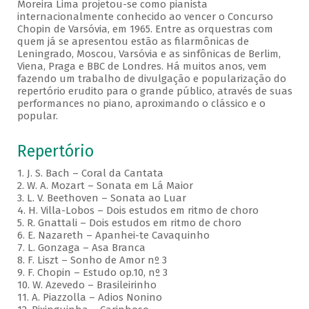
Moreira Lima projetou-se como pianista
internacionalmente conhecido ao vencer o Concurso
Chopin de Varsóvia, em 1965. Entre as orquestras com
quem já se apresentou estão as filarmônicas de
Leningrado, Moscou, Varsóvia e as sinfônicas de Berlim,
Viena, Praga e BBC de Londres. Há muitos anos, vem
fazendo um trabalho de divulgação e popularização do
repertório erudito para o grande público, através de suas
performances no piano, aproximando o clássico e o
popular.
Repertório
1. J. S. Bach – Coral da Cantata
2. W. A. Mozart – Sonata em Lá Maior
3. L. V. Beethoven – Sonata ao Luar
4. H. Villa-Lobos – Dois estudos em ritmo de choro
5. R. Gnattali – Dois estudos em ritmo de choro
6. E. Nazareth – Apanhei-te Cavaquinho
7. L. Gonzaga – Asa Branca
8. F. Liszt – Sonho de Amor nº 3
9. F. Chopin – Estudo op.10, nº 3
10. W. Azevedo – Brasileirinho
11. A. Piazzolla – Adios Nonino