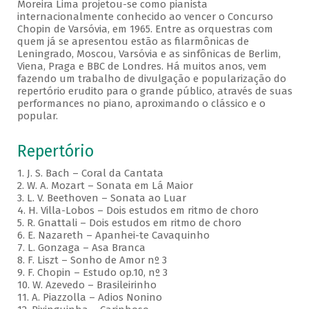
Moreira Lima projetou-se como pianista
internacionalmente conhecido ao vencer o Concurso
Chopin de Varsóvia, em 1965. Entre as orquestras com
quem já se apresentou estão as filarmônicas de
Leningrado, Moscou, Varsóvia e as sinfônicas de Berlim,
Viena, Praga e BBC de Londres. Há muitos anos, vem
fazendo um trabalho de divulgação e popularização do
repertório erudito para o grande público, através de suas
performances no piano, aproximando o clássico e o
popular.
Repertório
1. J. S. Bach – Coral da Cantata
2. W. A. Mozart – Sonata em Lá Maior
3. L. V. Beethoven – Sonata ao Luar
4. H. Villa-Lobos – Dois estudos em ritmo de choro
5. R. Gnattali – Dois estudos em ritmo de choro
6. E. Nazareth – Apanhei-te Cavaquinho
7. L. Gonzaga – Asa Branca
8. F. Liszt – Sonho de Amor nº 3
9. F. Chopin – Estudo op.10, nº 3
10. W. Azevedo – Brasileirinho
11. A. Piazzolla – Adios Nonino