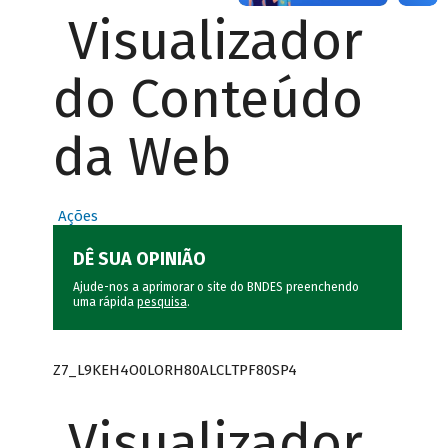
Visualizador
do Conteúdo
da Web
Ações
DÊ SUA OPINIÃO
Ajude-nos a aprimorar o site do BNDES preenchendo
uma rápida
pesquisa
.
Z7_L9KEH4O0LORH80ALCLTPF80SP4
Visualizador