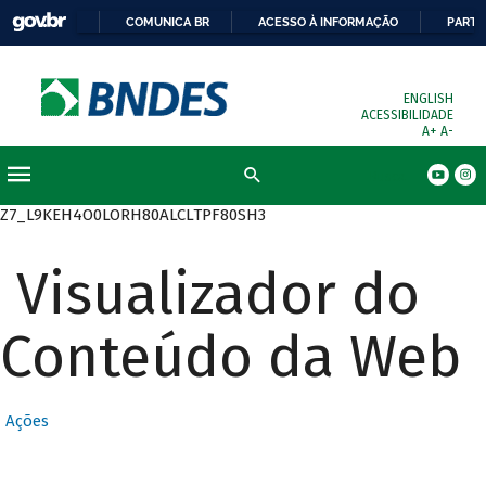
COMUNICA BR
ACESSO À INFORMAÇÃO
PARTI
ENGLISH
ACESSIBILIDADE
A+
A-
Busca
Z7_L9KEH4O0LORH80ALCLTPF80SH3
Visualizador do
Conteúdo da Web
Ações