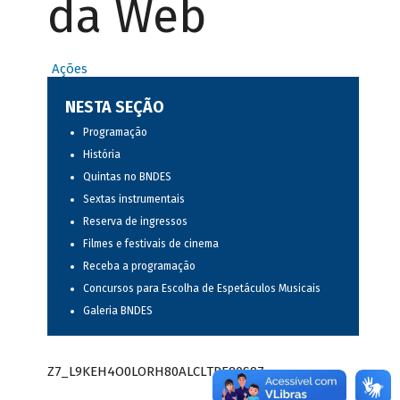
da Web
Ações
NESTA SEÇÃO
Programação
História
Quintas no BNDES
Sextas instrumentais
Reserva de ingressos
Filmes e festivais de cinema
Receba a programação
Concursos para Escolha de Espetáculos Musicais
Galeria BNDES
Z7_L9KEH4O0LORH80ALCLTPF80S97