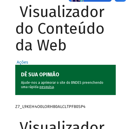
Visualizador
do Conteúdo
da Web
Ações
DÊ SUA OPINIÃO
Ajude-nos a aprimorar o site do BNDES preenchendo
uma rápida
pesquisa
.
Z7_L9KEH4O0LORH80ALCLTPF80SP4
Visualizador