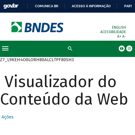
COMUNICA BR
ACESSO À INFORMAÇÃO
PARTI
ENGLISH
ACESSIBILIDADE
A+
A-
Busca
Z7_L9KEH4O0LORH80ALCLTPF80SH3
Visualizador do
Conteúdo da Web
Ações