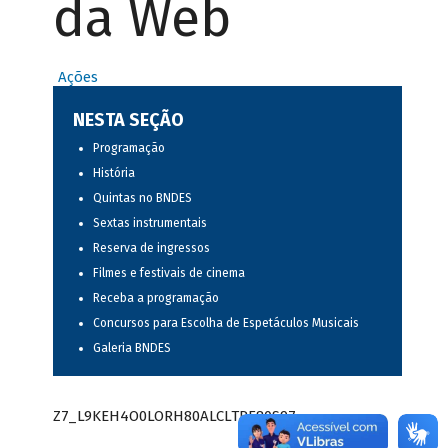
da Web
Ações
NESTA SEÇÃO
Programação
História
Quintas no BNDES
Sextas instrumentais
Reserva de ingressos
Filmes e festivais de cinema
Receba a programação
Concursos para Escolha de Espetáculos Musicais
Galeria BNDES
Z7_L9KEH4O0LORH80ALCLTPF80S97