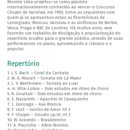
Moreira Lima projetou-se como pianista
internacionalmente conhecido ao vencer o Concurso
Chopin de Varsóvia, em 1965. Entre as orquestras com
quem já se apresentou estão as filarmônicas de
Leningrado, Moscou, Varsóvia e as sinfônicas de Berlim,
Viena, Praga e BBC de Londres. Há muitos anos, vem
fazendo um trabalho de divulgação e popularização do
repertório erudito para o grande público, através de suas
performances no piano, aproximando o clássico e o
popular.
Repertório
1. J. S. Bach – Coral da Cantata
2. W. A. Mozart – Sonata em Lá Maior
3. L. V. Beethoven – Sonata ao Luar
4. H. Villa-Lobos – Dois estudos em ritmo de choro
5. R. Gnattali – Dois estudos em ritmo de choro
6. E. Nazareth – Apanhei-te Cavaquinho
7. L. Gonzaga – Asa Branca
8. F. Liszt – Sonho de Amor nº 3
9. F. Chopin – Estudo op.10, nº 3
10. W. Azevedo – Brasileirinho
11. A. Piazzolla – Adios Nonino