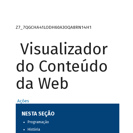
Z7_7QGCHA41LODH60A3OQA8RN14H1
Visualizador
do Conteúdo
da Web
Ações
NESTA SEÇÃO
Programação
História