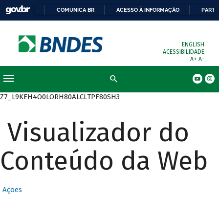
COMUNICA BR
ACESSO À INFORMAÇÃO
PARTI
ENGLISH
ACESSIBILIDADE
A+
A-
Busca
Z7_L9KEH4O0LORH80ALCLTPF80SH3
Visualizador do
Conteúdo da Web
Ações