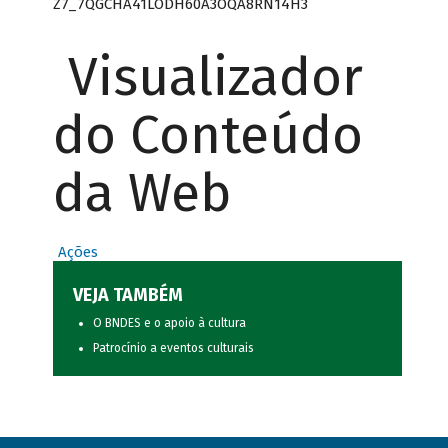
Z7_7QGCHA41LODH60A3OQA8RN14H3
Visualizador
do Conteúdo
da Web
Ações
VEJA TAMBÉM
O BNDES e o apoio à cultura
Patrocínio a eventos culturais