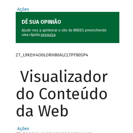
Ações
DÊ SUA OPINIÃO
Ajude-nos a aprimorar o site do BNDES preenchendo
uma rápida
pesquisa
.
Z7_L9KEH4O0LORH80ALCLTPF80SP4
Visualizador
do Conteúdo
da Web
Ações