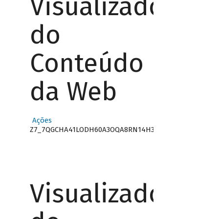
Visualizador
do
Conteúdo
da Web
Ações
Z7_7QGCHA41LODH60A3OQA8RN14H3
Visualizador