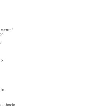
lamente”
o”
o”
do”
nto
do Caboclo