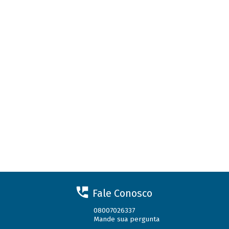
Fale Conosco
08007026337
Mande sua pergunta