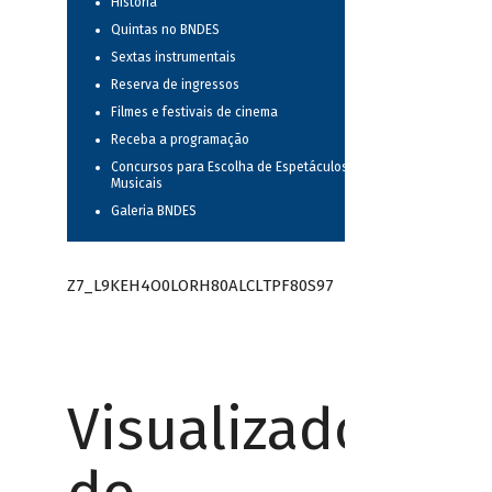
História
Quintas no BNDES
Sextas instrumentais
Reserva de ingressos
Filmes e festivais de cinema
Receba a programação
Concursos para Escolha de Espetáculos
Musicais
Galeria BNDES
Z7_L9KEH4O0LORH80ALCLTPF80S97
Visualizador