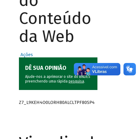
do
Conteúdo
da Web
Ações
DÊ SUA OPINIÃO
Ajude-nos a aprimorar o site do BNDES
preenchendo uma rápida
pesquisa
.
Z7_L9KEH4O0LORH80ALCLTPF80SP4