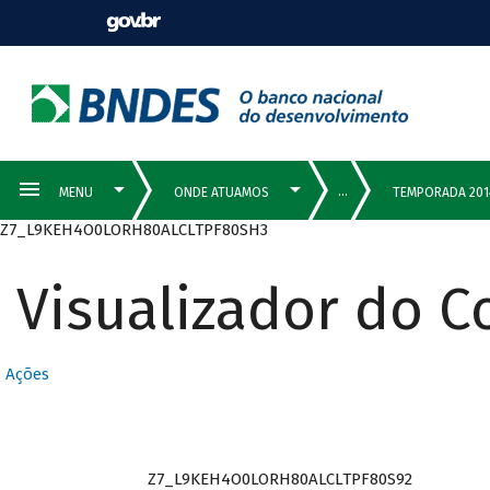
Z7_L9KEH4O0LORH80ALCLTPF80SH3
Visualizador do 
Ações
Z7_L9KEH4O0LORH80ALCLTPF80S92