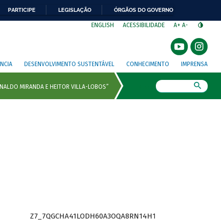
PARTICIPE
LEGISLAÇÃO
ÓRGÃOS DO GOVERNO
⁣
ENGLISH
ACESSIBILIDADE
A+
A-
NCIA
DESENVOLVIMENTO SUSTENTÁVEL
CONHECIMENTO
IMPRENSA
Busca
Z7_7QGCHA41LODH60A3OQA8RN14H1