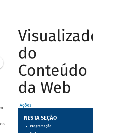
Visualizador
do
Conteúdo
da Web
Ações
am
NESTA SEÇÃO
ros
Programação