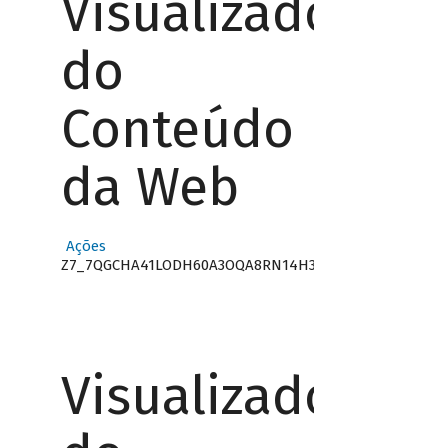
Visualizador
do
Conteúdo
da Web
Ações
Z7_7QGCHA41LODH60A3OQA8RN14H3
Visualizador