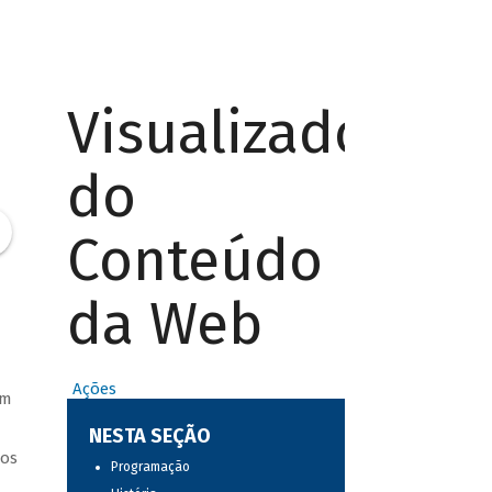
Visualizador
do
Conteúdo
da Web
Ações
am
NESTA SEÇÃO
ros
Programação