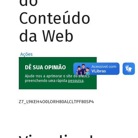
do
Conteúdo
da Web
Ações
DÊ SUA OPINIÃO
Ajude-nos a aprimorar o site do BNDES
preenchendo uma rápida
pesquisa
.
Z7_L9KEH4O0LORH80ALCLTPF80SP4