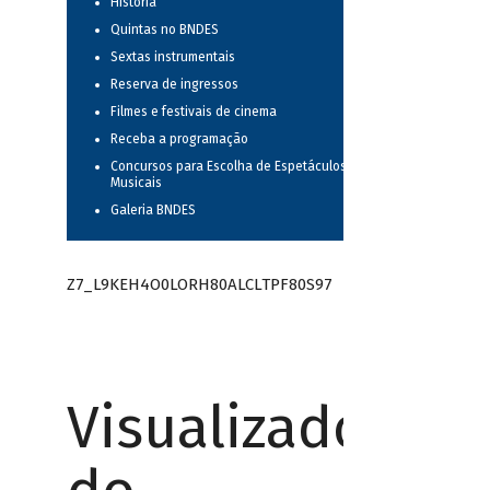
História
Quintas no BNDES
Sextas instrumentais
Reserva de ingressos
Filmes e festivais de cinema
Receba a programação
Concursos para Escolha de Espetáculos
Musicais
Galeria BNDES
Z7_L9KEH4O0LORH80ALCLTPF80S97
Visualizador