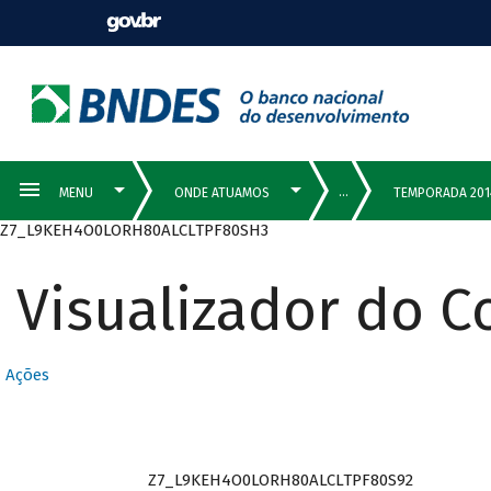
Z7_L9KEH4O0LORH80ALCLTPF80SH3
Visualizador do 
Ações
Z7_L9KEH4O0LORH80ALCLTPF80S92