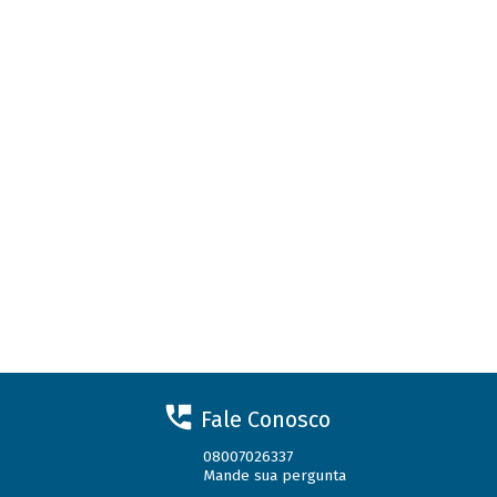
Fale Conosco
08007026337
Mande sua pergunta