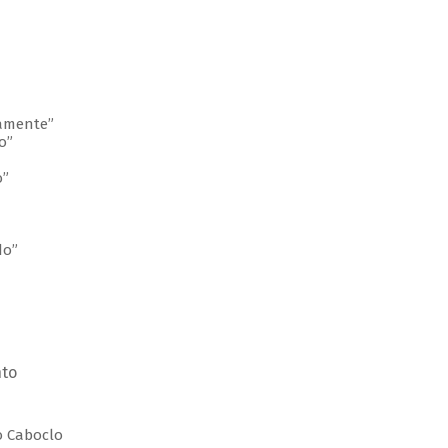
lamente”
o”
o”
do”
nto
do Caboclo