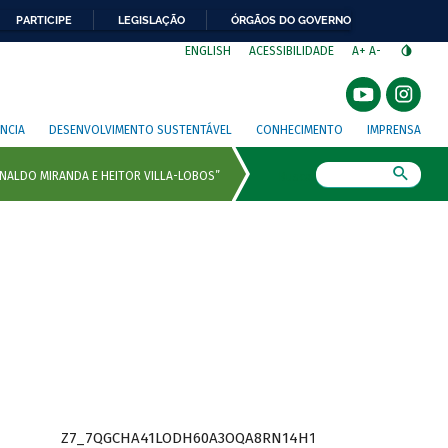
PARTICIPE
LEGISLAÇÃO
ÓRGÃOS DO GOVERNO
⁣
ENGLISH
ACESSIBILIDADE
A+
A-
NCIA
DESENVOLVIMENTO SUSTENTÁVEL
CONHECIMENTO
IMPRENSA
Busca
Z7_7QGCHA41LODH60A3OQA8RN14H1