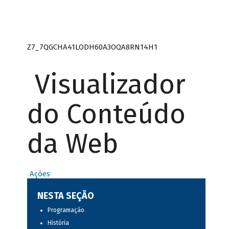
Z7_7QGCHA41LODH60A3OQA8RN14H1
Visualizador
do Conteúdo
da Web
Ações
NESTA SEÇÃO
Programação
História