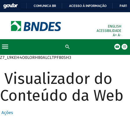
COMUNICA BR
ACESSO À INFORMAÇÃO
PARTI
ENGLISH
ACESSIBILIDADE
A+
A-
Busca
Z7_L9KEH4O0LORH80ALCLTPF80SH3
Visualizador do
Conteúdo da Web
Ações