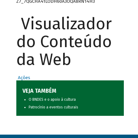
Z7_7QGCHA41LODH60A3OQA8RN14H3
Visualizador
do Conteúdo
da Web
Ações
VEJA TAMBÉM
O BNDES e o apoio à cultura
Patrocínio a eventos culturais