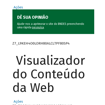
Ações
DÊ SUA OPINIÃO
Ajude-nos a aprimorar o site do BNDES preenchendo
uma rápida
pesquisa
.
Z7_L9KEH4O0LORH80ALCLTPF80SP4
Visualizador
do Conteúdo
da Web
Ações