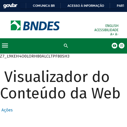
COMUNICA BR
ACESSO À INFORMAÇÃO
PARTI
ENGLISH
ACESSIBILIDADE
A+
A-
Busca
Z7_L9KEH4O0LORH80ALCLTPF80SH3
Visualizador do
Conteúdo da Web
Ações