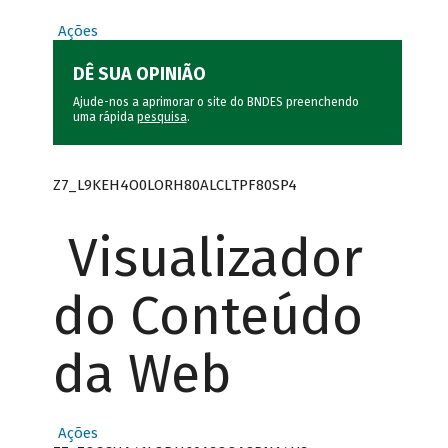
Ações
DÊ SUA OPINIÃO
Ajude-nos a aprimorar o site do BNDES preenchendo
uma rápida
pesquisa
.
Z7_L9KEH4O0LORH80ALCLTPF80SP4
Visualizador
do Conteúdo
da Web
Ações