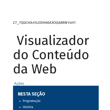
Z7_7QGCHA41LODH60A3OQA8RN14H1
Visualizador
do Conteúdo
da Web
Ações
NESTA SEÇÃO
Programação
História