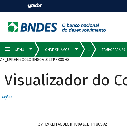
Z7_L9KEH4O0LORH80ALCLTPF80SH3
Visualizador do 
Ações
Z7_L9KEH4O0LORH80ALCLTPF80S92