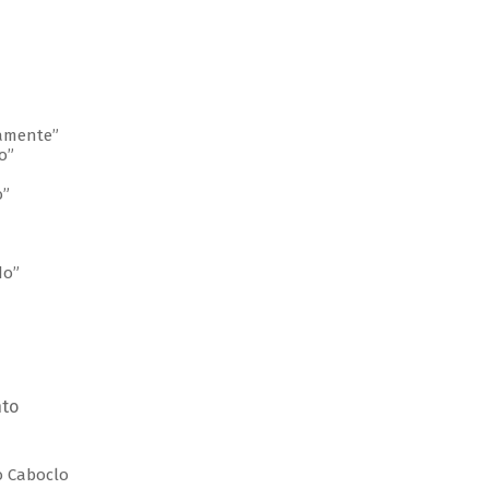
lamente”
o”
o”
do”
nto
do Caboclo