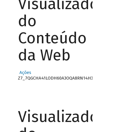
Visualizador
do
Conteúdo
da Web
Ações
Z7_7QGCHA41LODH60A3OQA8RN14H3
Visualizador