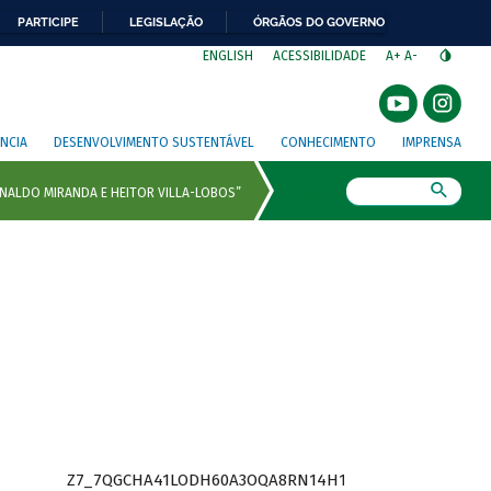
PARTICIPE
LEGISLAÇÃO
ÓRGÃOS DO GOVERNO
⁣
ENGLISH
ACESSIBILIDADE
A+
A-
NCIA
DESENVOLVIMENTO SUSTENTÁVEL
CONHECIMENTO
IMPRENSA
Busca
Z7_7QGCHA41LODH60A3OQA8RN14H1