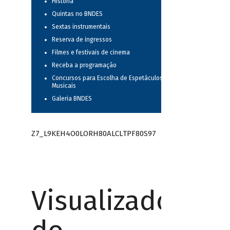
História
Quintas no BNDES
Sextas instrumentais
Reserva de ingressos
Filmes e festivais de cinema
Receba a programação
Concursos para Escolha de Espetáculos
Musicais
Galeria BNDES
Z7_L9KEH4O0LORH80ALCLTPF80S97
Visualizador