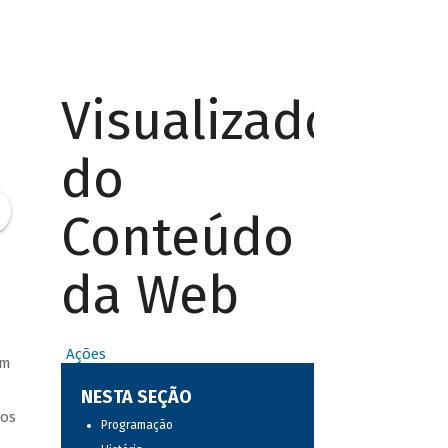
Visualizador
do
Conteúdo
da Web
Ações
am
NESTA SEÇÃO
ros
Programação