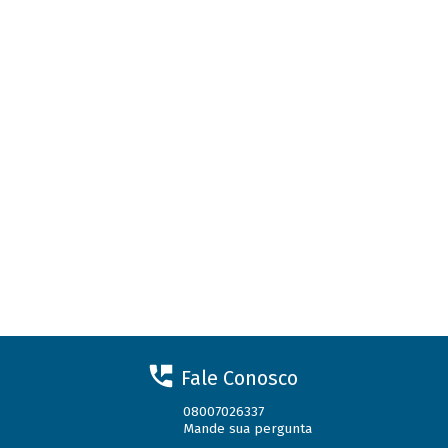
Fale Conosco
08007026337
Mande sua pergunta