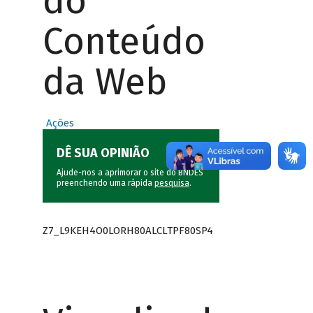
do
Conteúdo
da Web
Ações
DÊ SUA OPINIÃO
Ajude-nos a aprimorar o site do BNDES
preenchendo uma rápida
pesquisa
.
Z7_L9KEH4O0LORH80ALCLTPF80SP4