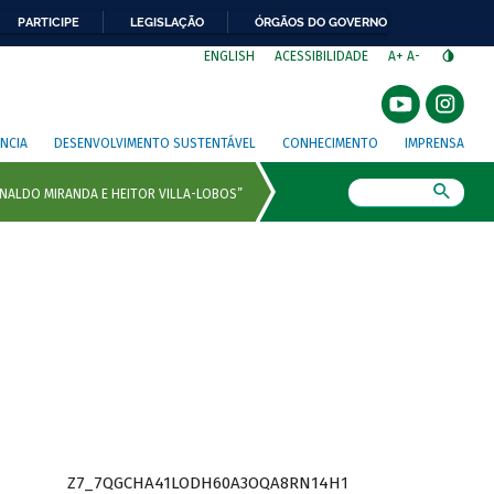
PARTICIPE
LEGISLAÇÃO
ÓRGÃOS DO GOVERNO
⁣
ENGLISH
ACESSIBILIDADE
A+
A-
NCIA
DESENVOLVIMENTO SUSTENTÁVEL
CONHECIMENTO
IMPRENSA
Busca
Z7_7QGCHA41LODH60A3OQA8RN14H1