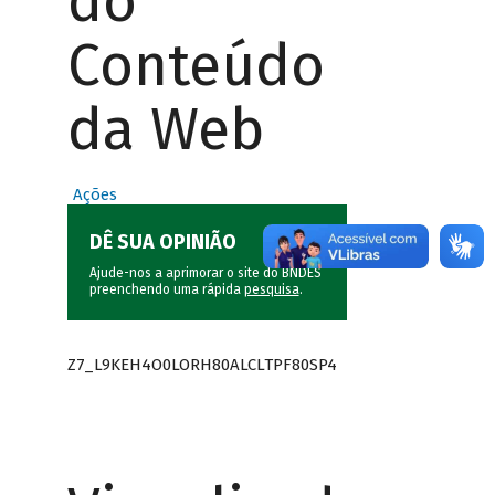
do
Conteúdo
da Web
Ações
DÊ SUA OPINIÃO
Ajude-nos a aprimorar o site do BNDES
preenchendo uma rápida
pesquisa
.
Z7_L9KEH4O0LORH80ALCLTPF80SP4