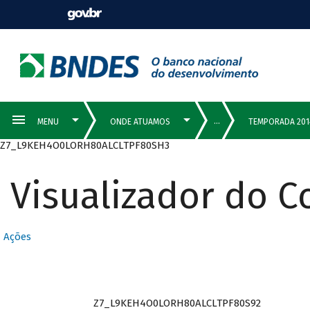
Z7_L9KEH4O0LORH80ALCLTPF80SH3
Visualizador do 
Ações
Z7_L9KEH4O0LORH80ALCLTPF80S92