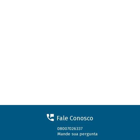
Fale Conosco
08007026337
Mande sua pergunta