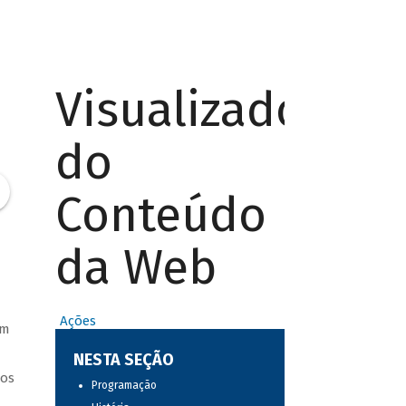
Visualizador
do
Conteúdo
da Web
Ações
am
NESTA SEÇÃO
ros
Programação