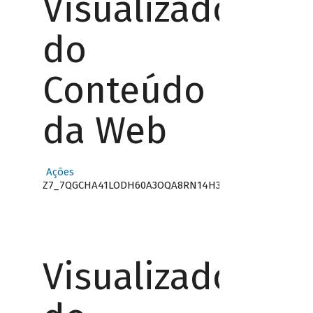
Visualizador
do
Conteúdo
da Web
Ações
Z7_7QGCHA41LODH60A3OQA8RN14H3
Visualizador