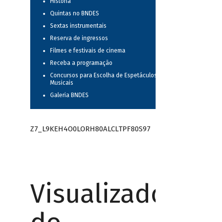
História
Quintas no BNDES
Sextas instrumentais
Reserva de ingressos
Filmes e festivais de cinema
Receba a programação
Concursos para Escolha de Espetáculos
Musicais
Galeria BNDES
Z7_L9KEH4O0LORH80ALCLTPF80S97
Visualizador