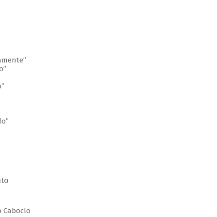
lamente”
o”
o”
do”
nto
do Caboclo