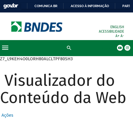
COMUNICA BR
ACESSO À INFORMAÇÃO
PARTI
ENGLISH
ACESSIBILIDADE
A+
A-
Busca
Z7_L9KEH4O0LORH80ALCLTPF80SH3
Visualizador do
Conteúdo da Web
Ações