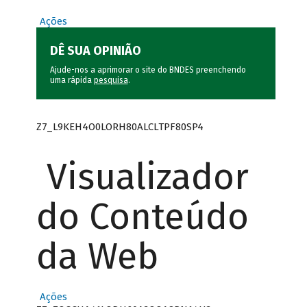
Ações
DÊ SUA OPINIÃO
Ajude-nos a aprimorar o site do BNDES preenchendo
uma rápida
pesquisa
.
Z7_L9KEH4O0LORH80ALCLTPF80SP4
Visualizador
do Conteúdo
da Web
Ações