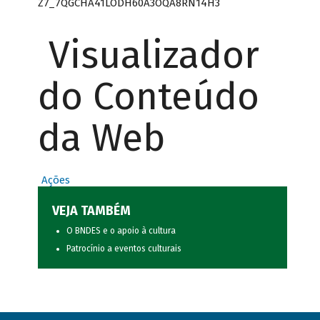
Z7_7QGCHA41LODH60A3OQA8RN14H3
Visualizador
do Conteúdo
da Web
Ações
VEJA TAMBÉM
O BNDES e o apoio à cultura
Patrocínio a eventos culturais