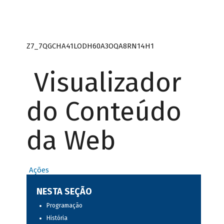
Z7_7QGCHA41LODH60A3OQA8RN14H1
Visualizador
do Conteúdo
da Web
Ações
NESTA SEÇÃO
Programação
História